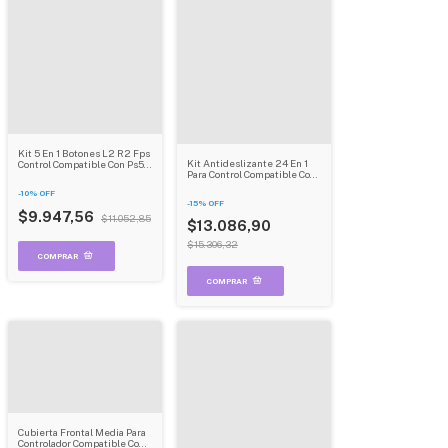
Kit 5 En 1 Botones L2 R2 Fps
Kit Antideslizante 24 En 1
Control Compatible Con Ps5
Para Control Compatible Con
Dehuka
Ps5 Dehuka
-
10
%
OFF
-
15
%
OFF
$9.947,56
$11.052,85
$13.086,90
$15.306,32
Cubierta Frontal Media Para
Controlador Compatible Con