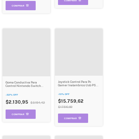
Joystick Control Para Pc
Goma Conductiva Para
Gamer Inalambrico Usb PS3
Control Nintendo Switch
PS2 Control Inalambrico
Repuesto Compatible
Dehuka
-
10
%
OFF
-
32
%
OFF
$15.759,62
$2.130,95
$3.154,42
$17.510,69