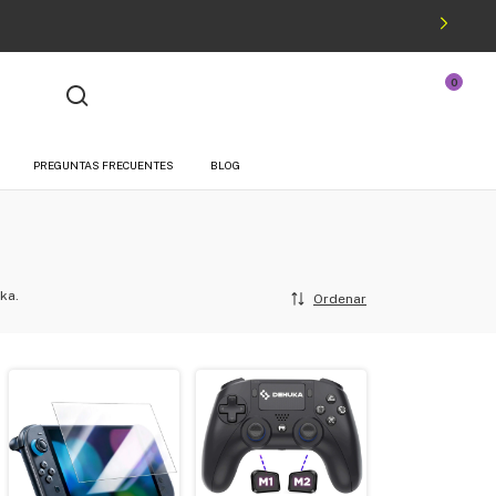
0
¡Hola!
Iniciá sesión
O podés registrarte
PREGUNTAS FRECUENTES
BLOG
ka.
Ordenar