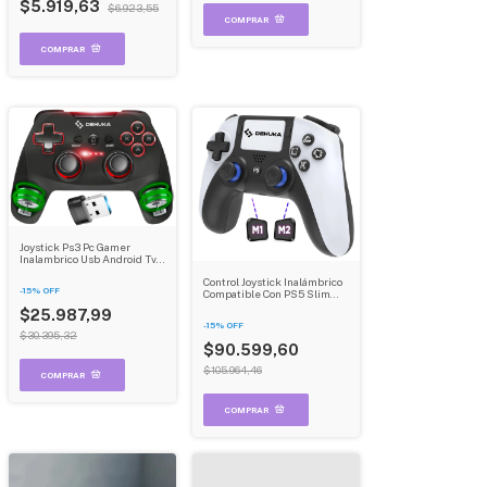
$5.919,63
$6.923,55
Joystick Ps3 Pc Gamer
Inalambrico Usb Android Tv
Box Inalámbrico Control
Control Joystick Inalámbrico
Dehuka Negro
-
15
%
OFF
Compatible Con PS5 Slim
PS5 Pro Pc Gamer
$25.987,99
Inalambrico Usb Dehuka
-
15
%
OFF
$30.395,32
$90.599,60
$105.964,46