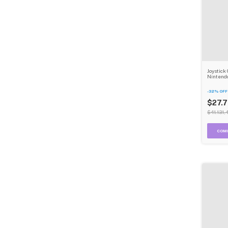
Joystick
Nintendo
Rgb + Co
Inalamb
-
32
%
OFF
$27.
$41.131,