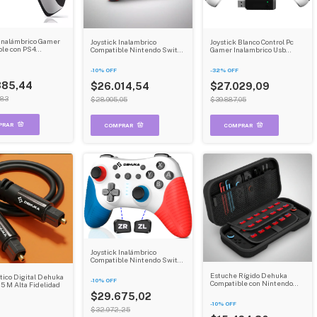
 Inalámbrico Gamer
Joystick Inalambrico
Joystick Blanco Control Pc
le con PS4
Compatible Nintendo Switch
Gamer Inalambrico Usb
on Y Control Pc
2 Dehuka
Inalambrico Dehuka
alambrico Usb
-
10
%
OFF
-
32
%
OFF
385,44
$26.014,54
$27.029,09
,83
$28.905,05
$39.887,05
Joystick Inalámbrico
Compatible Nintendo Switch
Oled Control Pc Gamer
Inalambrico Usb Android
Estuche Rígido Dehuka
tico Digital Dehuka
-
10
%
OFF
Steam Dehuka
Compatible con Nintendo
,5 M Alta Fidelidad
Switch 2 | Capa Dura | 24
$29.675,02
Ranuras para Juegos | Bolso
-
10
%
OFF
de Viaje
$32.972,25