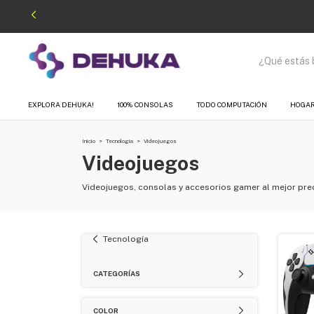
EXPLORA DEHUKA!
100% CONSOLAS
TODO COMPUTACIÓN
HOGA
Inicio
>
Tecnología
>
Videojuegos
Videojuegos
Videojuegos, consolas y accesorios gamer al mejor preci
Tecnología
CATEGORÍAS
COLOR