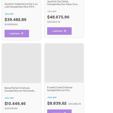
Joystick Con Cable
Joystick Inalámbrico Con Luz
Compatible Con Xbox One
Led Compatible Para PS4
Para Control Pc Gamer
Mando Función Super Turbo
Inalambrico Usb Dehuka
-
10
%
OFF
+ Pc Gamer Inalambrico Usb
-
10
%
OFF
Dehuka
$48.675,96
$39.482,86
$54.084,40
$43.869,85
Funda Cristal Dehuka
Bolso Portátil Dehuka
Compatible con Pro
Compatible con Nintendo
Controller Nintendo Switch
Switch 2 | Funda Suave y
2 | Transparente |
Ligera | Transporte Seguro
-
15
%
OFF
-
19
%
OFF
Antirayaduras y Antihuellas
$8.839,62
$10.449,46
$10.338,75
$12.940,52