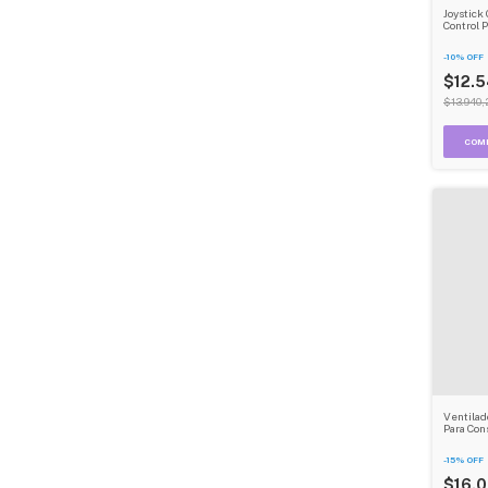
Joystick
Control 
Inalambr
Precisio
-
10
%
OFF
$12.5
$13.940,
Ventilad
Para Con
Ps5 Deh
-
15
%
OFF
$16.