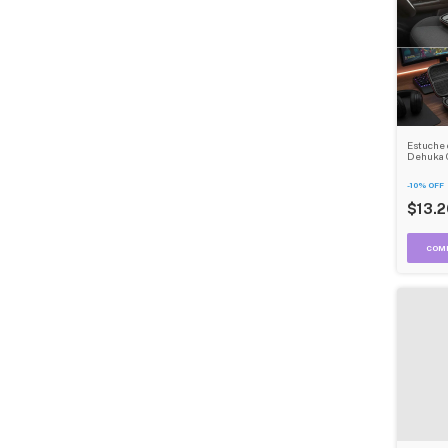
Estuche 
Dehuka 
Nintendo
Resisten
-
10
%
OFF
Compact
$13.2