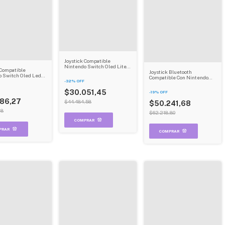
Joystick Compatible
Nintendo Switch Oled Lite
 Compatible
Panda Pc Gamer Inalambrico
Joystick Bluetooth
 Switch Oled Led
Usb Dehuka
Compatible Con Nintendo
ntrol Pc Gamer
-
32
%
OFF
Switch Oled Control Pc
rico Usb Dehuka
Gamer Inalambrico Usb
$30.051,45
-
19
%
OFF
Android Ios Dehuka
786,27
$44.484,58
$50.241,68
48
$62.218,80