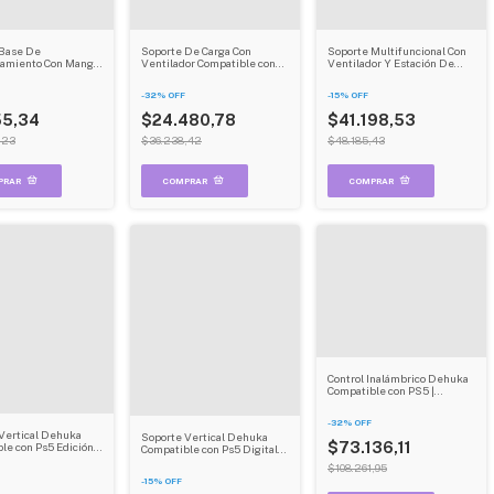
Base De
Soporte De Carga Con
Soporte Multifuncional Con
amiento Con Mango
Ventilador Compatible con
Ventilador Y Estación De
le Con Ps5 Incluye
Ps5 Digital Edition/ultra Hd
Carga Dual Compatible Con
 Carga Y Tornillo
Estación Vertical Con Carga
Ps5 Organizador Con
-
32
%
OFF
-
15
%
OFF
Dual
Almacenamiento
55,34
$24.480,78
$41.198,53
,23
$36.238,42
$48.185,43
Control Inalámbrico Dehuka
Compatible con PS5 |
Bluetooth | Carga USB-C |
Vibración HD | Color Blanco
-
32
%
OFF
Vertical Dehuka
Soporte Vertical Dehuka
$73.136,11
le con Ps5 Edición
Compatible con Ps5 Digital
ad De Disco Base
Edition Base Estable Y
$108.261,95
Y Compacta
Compacta
-
15
%
OFF