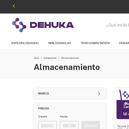
EXPLORA DEHUKA!
100% CONSOLAS
TODO COMPUTACIÓN
HOGA
Inicio
>
Computación
>
Almacenamiento
Almacenamiento
MARCA
PRECIO
Desde
Hasta
APLICAR
Tarjeta 