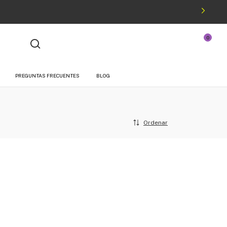
0
¡Hola!
Iniciá sesión
O podés registrarte
PREGUNTAS FRECUENTES
BLOG
Ordenar