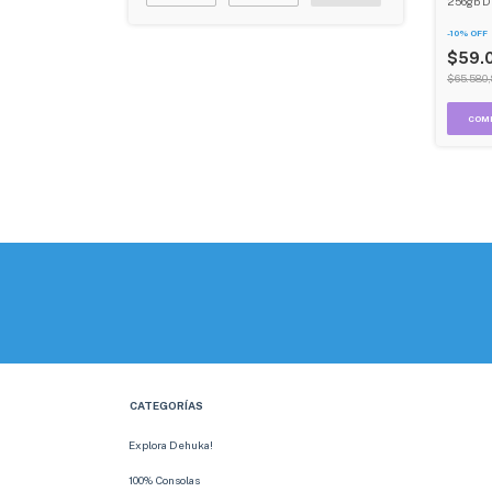
256gb D
-
10
%
OFF
$59.
$65.580
CATEGORÍAS
Explora Dehuka!
100% Consolas