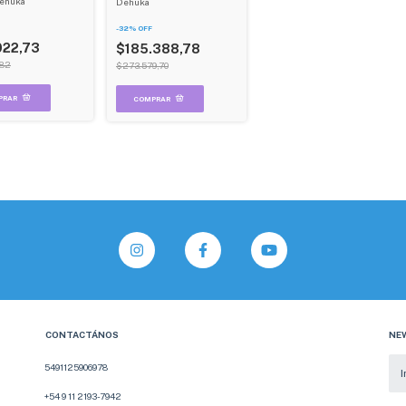
ehuka
Dehuka
-
32
%
OFF
022,73
$185.388,78
,82
$273.579,70
CONTACTÁNOS
NE
5491125906978
+54 9 11 2193-7942