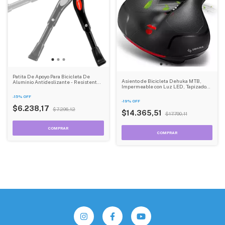
Patita De Apoyo Para Bicicleta De
Asiento de Bicicleta Dehuka MTB,
Aluminio Antideslizante - Resistente
Impermeable con Luz LED, Tapizado
Y Estable - Dehuka
Antideslizante, Soporte Antishock -
-
15
%
OFF
Para Ruta y Montaña
-
19
%
OFF
$6.238,17
$7.296,12
$14.365,51
$17.790,11