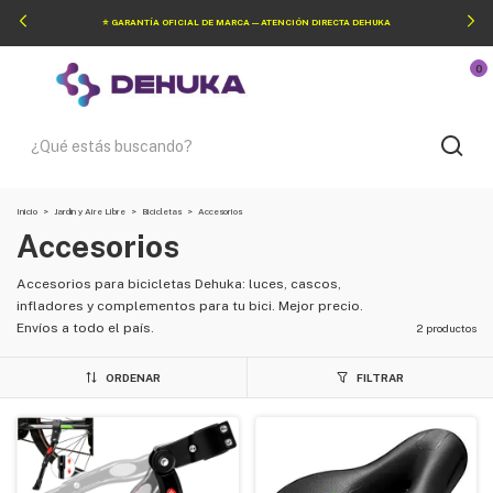
⭐ GARANTÍA OFICIAL DE MARCA — ATENCIÓN DIRECTA DEHUKA
0
Inicio
>
Jardín y Aire Libre
>
Bicicletas
>
Accesorios
Accesorios
Accesorios para bicicletas Dehuka: luces, cascos,
infladores y complementos para tu bici. Mejor precio.
Envíos a todo el país.
2 productos
ORDENAR
FILTRAR