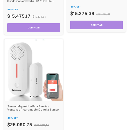
Osciloscopio 100mhz, X1 Y X10 De
Atenuación, Cable De 120cm Hantek
-
19
%
OFF
-
10
%
OFF
$15.275,39
$18.916,90
$15.475,17
$17.194,64
Sensor Magnético Para Puertas
Ventanas Programable Dehuka Blanco
-
19
%
OFF
$25.090,75
$31.072,14