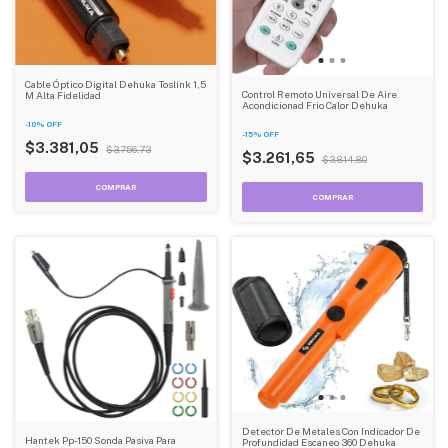
Cable Óptico Digital Dehuka Toslink 1,5
Control Remoto Universal De Aire
M Alta Fidelidad
Acondicionad Frio Calor Dehuka
-
10
%
OFF
-
15
%
OFF
$3.381,05
$3.756,73
$3.261,65
$3.814,80
Detector De Metales Con Indicador De
Hantek Pp-150 Sonda Pasiva Para
Profundidad Escaneo 360 Dehuka