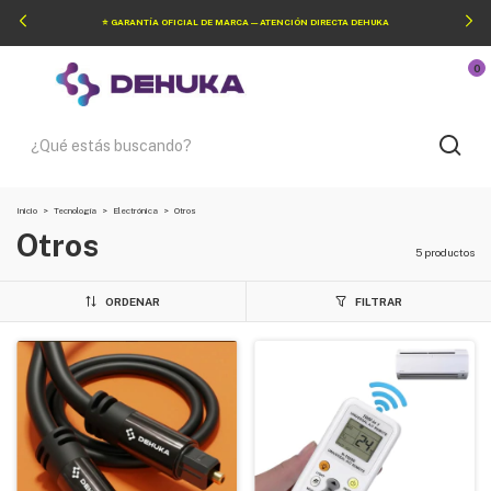
⭐ GARANTÍA OFICIAL DE MARCA — ATENCIÓN DIRECTA DEHUKA
0
Inicio
>
Tecnología
>
Electrónica
>
Otros
Otros
5 productos
ORDENAR
FILTRAR