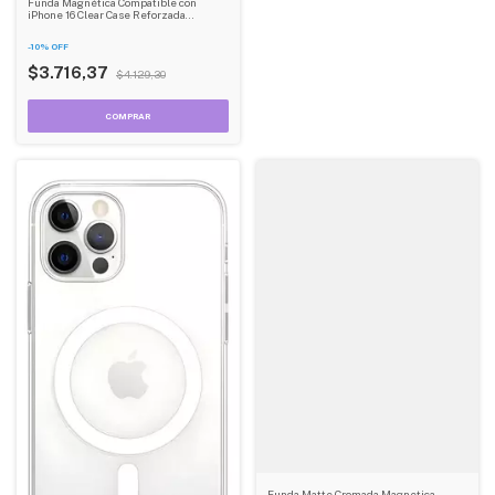
Funda Magnética Compatible con
iPhone 16 Clear Case Reforzada
Dehuka
-
10
%
OFF
$3.716,37
$4.129,30
Funda Matte Cromada Magnetica