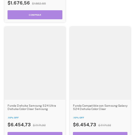
$1.676,56
$1.862,85
Funda Dehuka Samsung S24 Ultra
Funda Compatible con Samsung Galaxy
Dehuka Color Clear Samsung
S24 Dehuka Color Clear
-
10
%
OFF
-
10
%
OFF
$6.454,73
$6.454,73
$7.171,93
$7.171,93