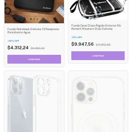
Funda Case Disco Rigido Externo 1tb
Portatil Western Disk Dehuka
Funda Notebook Dehuka 13 Neopreno
Resistente Agua
-
10
%
OFF
-
32
%
OFF
$9.947,56
$11.052,85
$4.312,24
$6.383,33