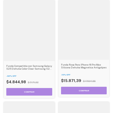
Funda Rosa Para iPhone 16 Pro Max
Funda Compatible con Samsung Galaxy
Silicona Dehuka Magnetica Antigolpes
S25 Dehuka Color Clear Samsung S24
Plus
-
10
%
OFF
-
32
%
OFF
$15.871,39
$17.634,88
$4.844,98
$7.171,93