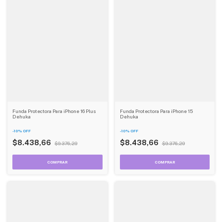
Funda Protectora Para iPhone 16 Plus
Funda Protectora Para iPhone 15
Dehuka
Dehuka
-
10
%
OFF
-
10
%
OFF
$8.438,66
$8.438,66
$9.376,29
$9.376,29