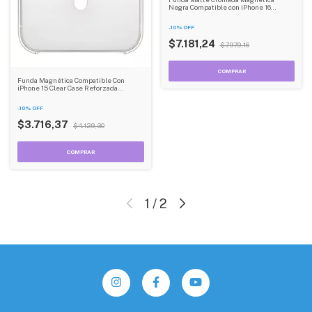
Negra Compatible con iPhone 16
Dehuka
-
10
%
OFF
$7.181,24
$7.979,16
Funda Magnética Compatible Con
iPhone 15 Clear Case Reforzada
Dehuka
-
10
%
OFF
$3.716,37
$4.129,30
1
/
2