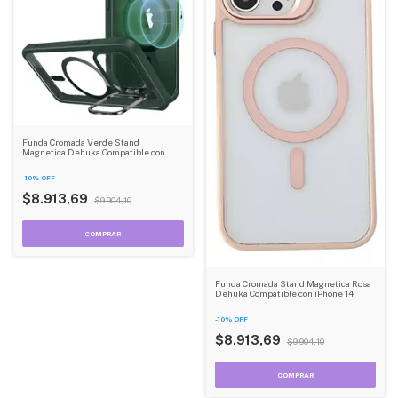
Funda Cromada Verde Stand
Magnetica Dehuka Compatible con
iPhone 16
-
10
%
OFF
$8.913,69
$9.904,10
Funda Cromada Stand Magnetica Rosa
Dehuka Compatible con iPhone 14
-
10
%
OFF
$8.913,69
$9.904,10