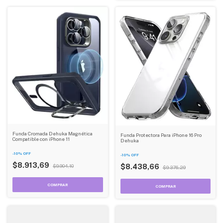
Funda Cromada Dehuka Magnética
Funda Protectora Para iPhone 16 Pro
Compatible con iPhone 11
Dehuka
-
10
%
OFF
-
10
%
OFF
$8.913,69
$8.438,66
$9.904,10
$9.376,29