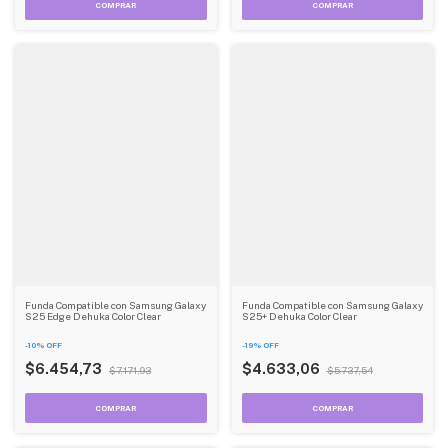
Funda Compatible con Samsung Galaxy
Funda Compatible con Samsung Galaxy
S25 Edge Dehuka Color Clear
S25+ Dehuka Color Clear
-
10
%
OFF
-
19
%
OFF
$6.454,73
$4.633,06
$7.171,93
$5.737,54