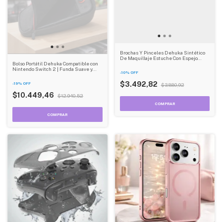
Brochas Y Pinceles Dehuka Sintético
De Maquillaje Estuche Con Espejo
Color Rosa Chicle
Bolso Portátil Dehuka Compatible con
Nintendo Switch 2 | Funda Suave y
-
10
%
OFF
Ligera | Transporte Seguro
$3.492,82
-
19
%
OFF
$3.880,92
$10.449,46
$12.940,52