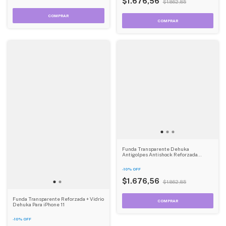
$1.676,56
$1.862,85
Funda Transparente Dehuka
Antigolpes Antishock Reforzada
Iphone Xs
-
10
%
OFF
$1.676,56
$1.862,85
Funda Transparente Reforzada + Vidrio
Dehuka Para iPhone 11
-
10
%
OFF