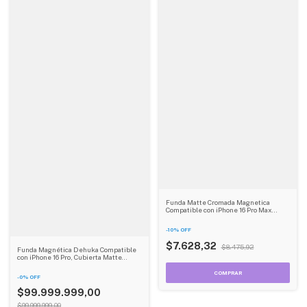
Funda Matte Cromada Magnetica
Compatible con iPhone 16 Pro Max
Dehuka
-
10
%
OFF
$7.628,32
$8.475,92
Funda Magnética Dehuka Compatible
con iPhone 16 Pro, Cubierta Matte
Cromada con Imán, Protección
Antirayones y Golpes - Color Negro
-
0
%
OFF
$99.999.999,00
$99.999.999,00