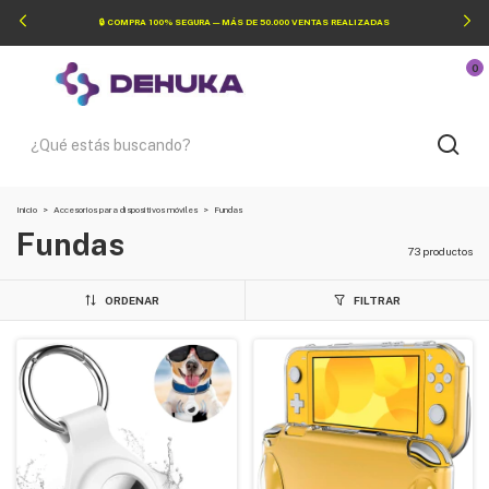
🔒 COMPRA 100% SEGURA — MÁS DE 50.000 VENTAS REALIZADAS
0
Inicio
>
Accesorios para dispositivos móviles
>
Fundas
Fundas
73 productos
ORDENAR
FILTRAR