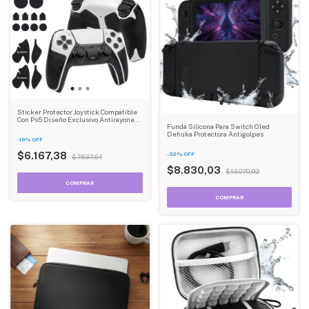
Sticker Protector Joystick Compatible
Con Ps5 Diseño Exclusivo Antirayones
Funda Silicona Para Switch Oled
Dehuka
Dehuka Protectora Antigolpes
-
19
%
OFF
-
32
%
OFF
$6.167,38
$7.637,64
$8.830,03
$13.070,92