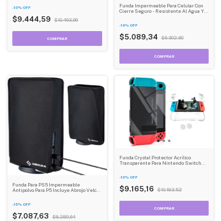
Oled
Funda Impermeable Para Celular Con
-
10
%
OFF
Cierre Seguro - Resistente Al Agua Y
Sumergible Dehuka
$9.444,59
$10.493,99
-
19
%
OFF
$5.089,34
$6.302,60
Funda Crystal Protector Acrilico
Transparente Para Nintendo Switch
Con Cuatro Tapas Dehuka
-
10
%
OFF
Funda Para PS5 Impermeable
$9.165,16
$10.183,52
Antipolvo Para P5 Incluye Abrojo Velcro
Dehuka
-
15
%
OFF
$7.087,63
$8.289,64