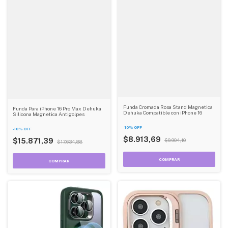
Funda Cromada Rosa Stand Magnetica
Funda Para iPhone 16 Pro Max Dehuka
Dehuka Compatible con iPhone 16
Silicona Magnetica Antigolpes
-
10
%
OFF
-
10
%
OFF
$8.913,69
$15.871,39
$9.904,10
$17.634,88