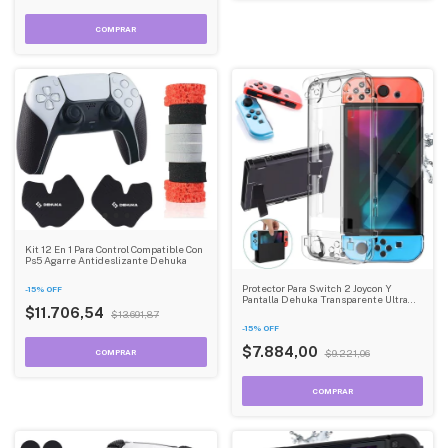
Kit 12 En 1 Para Control Compatible Con
Ps5 Agarre Antideslizante Dehuka
Protector Para Switch 2 Joycon Y
-
15
%
OFF
Pantalla Dehuka Transparente Ultra
Resistente Protectora 360
$11.706,54
$13.691,87
-
15
%
OFF
$7.884,00
$9.221,06