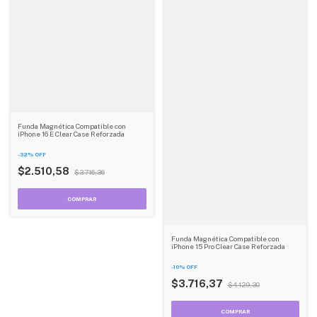
Funda Magnética Compatible con
iPhone 16 E Clear Case Reforzada
-
32
%
OFF
$2.510,58
$3.716,36
Funda Magnética Compatible con
iPhone 15 Pro Clear Case Reforzada
-
10
%
OFF
$3.716,37
$4.129,30