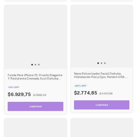
Nano Pulverizador Facial Dehuka,
Funda Para iPhone 15, Diseño Elegante
Hidratación Piel y Ojos, Portátil USB,
Y Resistente Cromada Azul Dehuka
Neblina Fina - Ideal para Skincare y
Stand Magnética
Viajes
-
32
%
OFF
-
10
%
OFF
$2.774,85
$4.107,56
$6.929,75
$7.699,73