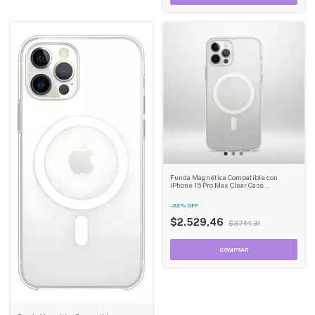
Funda Magnética Compatible con
iPhone 15 Pro Max Clear Case
Reforzada
-
32
%
OFF
$2.529,46
$3.744,31