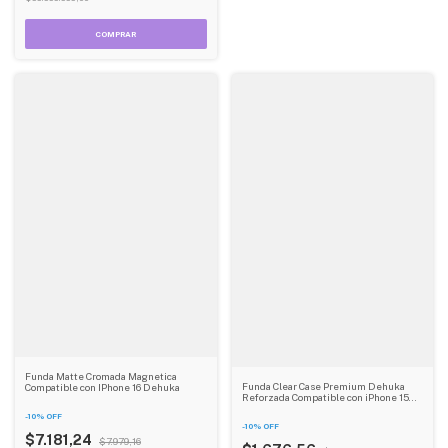
Funda Matte Cromada Magnetica
Funda Clear Case Premium Dehuka
Compatible con IPhone 16 Dehuka
Reforzada Compatible con iPhone 15
Pro Max
-
10
%
OFF
-
10
%
OFF
$7.181,24
$7.979,16