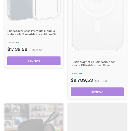
Funda Clear Case Premium Dehuka
Reforzada Compatible con iPhone 16
Pro Max
-
32
%
OFF
$1.132,59
$1.676,56
Funda Magnética Compatible con
iPhone 13 Pro Max Clear Case
Reforzada
-
32
%
OFF
$2.789,53
$4.129,30