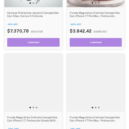
Carcasa Protectora Joystick Compatible
Funda Magnética Dehuka Compatible
Con Xbox Series X Dehuka
Con iPhone 17 Pro Max, Protección
Grado Militar Antigolpes, Translúcida
Mate Antihuellas, Color Rosa
-
19
%
OFF
-
32
%
OFF
$7.370,78
$3.842,42
$9.127,91
$5.687,87
Funda Magnética Dehuka Compatible
Funda Magnética Dehuka Compatible
Con iPhone 17, Protección Grado Militar
Con iPhone 17 Pro Max, Protección
Antigolpes, Translúcida Mate
Grado Militar Antigolpes, Translúcida
Antihuellas, Color Azul
Mate Antihuellas, Color Negro
-
32
%
OFF
-
15
%
OFF