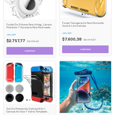
Funda Transparente Para Nintendo
Funda De Silicona Para Airtag, Llavero
Switch Lite Dehuka
Protector Y Accesorio Para Rastreador
Dehuka
-
10
%
OFF
-
19
%
OFF
$7.600,38
$8.444,87
$2.757,77
$3.415,20
Set De Protección Dehuka 8 En 1
Carcasa Acrilica Y Vidrio Templado
Accesorio Compatible Nintendo Switch