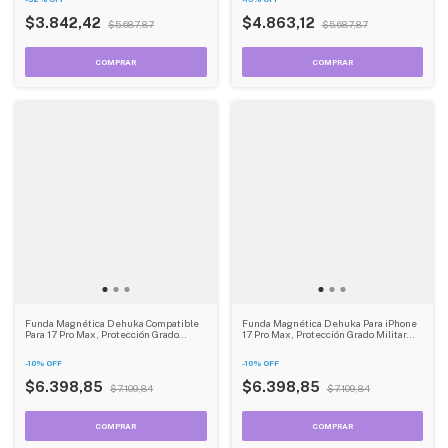
$3.842,42
$4.863,12
$5.687,87
$5.687,87
Funda Magnética Dehuka Compatible
Funda Magnética Dehuka Para iPhone
Para 17 Pro Max, Protección Grado
17 Pro Max, Protección Grado Militar
Militar Antigolpes, Translúcida Mate
Antigolpes, Translúcida Mate
Antihuellas, Color Azul
Antihuellas, Color Morado
-
10
%
OFF
-
10
%
OFF
$6.398,85
$6.398,85
$7.109,84
$7.109,84