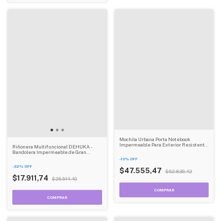
Mochila Urbana Porta Notebook
Impermeable Para Exterior Resistente
Riñonera Multifuncional DEHUKA -
Ideal Para Viajes Dehuka
Bandolera Impermeable de Gran
Capacidad para Pesca y Outdoor
-
10
%
OFF
-
32
%
OFF
$47.555,47
$52.839,42
$17.911,74
$26.514,40