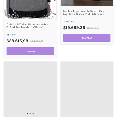
Mochila Impermeable Oxford Para
Notebook, Clásica Y Multifuncional,
Con Sistema Antirrobo Dehuka
-
32
%
OFF
Dehuka B06 Mochila Impermeable
Oxford Para Notebook Clásica Y
$19.669,36
$29.116,16
Multifuncional Antirrobo Color Negro
-
15
%
OFF
$28.615,98
$33.468,99