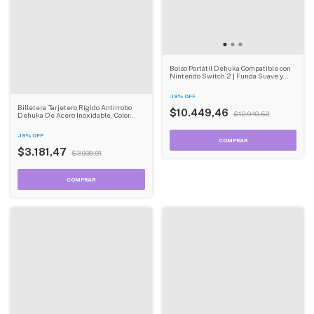
Bolso Portátil Dehuka Compatible con
Nintendo Switch 2 | Funda Suave y
Ligera | Transporte Seguro
-
19
%
OFF
Billetera Tarjetero Rígido Antirrobo
$10.449,46
$12.940,52
Dehuka De Acero Inoxidable, Color
Gris
-
19
%
OFF
$3.181,47
$3.939,91