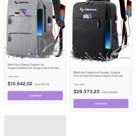
Mochila Urbana Deportiva
Impermeable Con Carga Usb Dehuka
B04 Negro
Mochila Deportiva Escolar Urbana
Universitaria Impermeable Dehuka
-
15
%
OFF
$10.942,02
$12.797,70
-
10
%
OFF
$29.373,23
$32.636,93