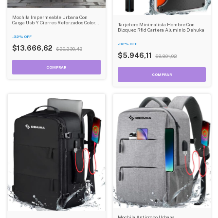
Mochila Impermeable Urbana Con
Carga Usb Y Cierres Reforzados Color
Tarjetero Minimalista Hombre Con
Negro Dehuka B02
Bloqueo Rfid Cartera Aluminio Dehuka
-
32
%
OFF
-
32
%
OFF
$13.666,62
$20.230,43
$5.946,11
$8.801,92
Mochila Antirrobo Urbana