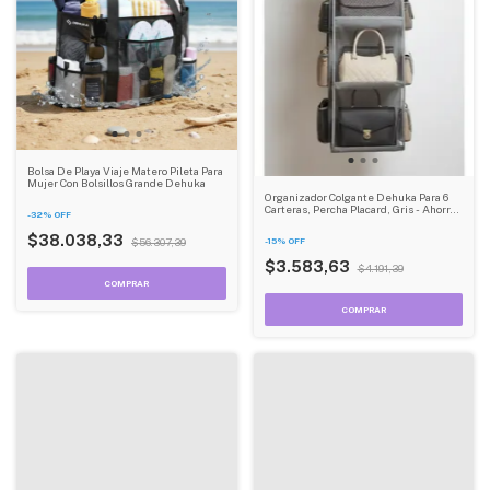
Bolsa De Playa Viaje Matero Pileta Para
Mujer Con Bolsillos Grande Dehuka
Organizador Colgante Dehuka Para 6
Carteras, Percha Placard, Gris - Ahorra
-
32
%
OFF
Espacio, Máxima Organización
$38.038,33
$56.307,39
-
15
%
OFF
$3.583,63
$4.191,39