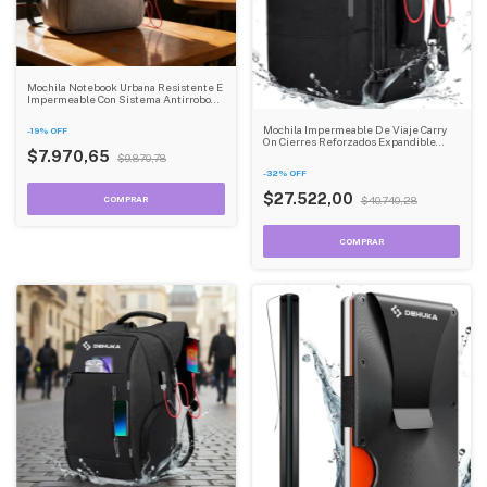
Mochila Notebook Urbana Resistente E
Impermeable Con Sistema Antirrobo
Dehuka
Mochila Impermeable De Viaje Carry
-
19
%
OFF
On Cierres Reforzados Expandible
Dehuka B09 Negra Lisa 20 L
$7.970,65
$9.870,78
-
32
%
OFF
$27.522,00
$40.740,28