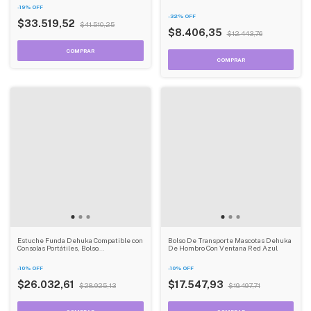
-
19
%
OFF
-
32
%
OFF
$33.519,52
$41.510,25
$8.406,35
$12.443,76
Estuche Funda Dehuka Compatible con
Bolso De Transporte Mascotas Dehuka
Consolas Portátiles, Bolso
De Hombro Con Ventana Red Azul
Impermeable Resistente a Golpes, con
Correa - Color Rojo
-
10
%
OFF
-
10
%
OFF
$26.032,61
$17.547,93
$28.925,13
$19.497,71