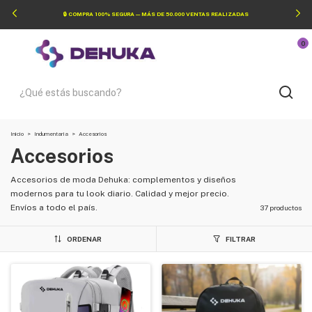
🔒 COMPRA 100% SEGURA — MÁS DE 50.000 VENTAS REALIZADAS
0
Inicio
>
Indumentaria
>
Accesorios
Accesorios
Accesorios de moda Dehuka: complementos y diseños
modernos para tu look diario. Calidad y mejor precio.
Envíos a todo el país.
37 productos
ORDENAR
FILTRAR