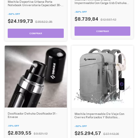
Mochila Deportiva Urbana Porta
Impermeable Con Carga Usb Dehuka
Notebook Universitaria Capacidad 30-
Gris
40l, Impermeable, Versátil Y
Resistente Dehuka
-
32
%
OFF
-
32
%
OFF
$8.739,84
$12.937,42
$24.199,73
$35.822,38
Dosificador Dehuka Dosificador31 -
Mochila Impermeable De Viaje Con
Envase
Cierres Reforzados Y Bolsillos
Expandible Internos Carry On Dehuka
B09 Gris
-
15
%
OFF
-
32
%
OFF
$2.839,55
$25.294,57
$3.321,12
$37.443,06