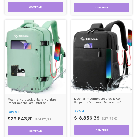
Mochila Impermeable Urbana Con
Mochila Notebook Urbana Hombre
Carga Usb Antirrobo Resistente Al
Impermeable Para Exterior,
Agua Dehuka
Resistente, Ideal Para Viajes Color
Verde Dehuka B08
-
32
%
OFF
-
32
%
OFF
$18.356,39
$29.843,81
$27.172,60
$44.177,22