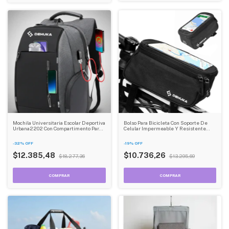
Mochila Universitaria Escolar Deportiva
Bolso Para Bicicleta Con Soporte De
Urbana2202 Con Compartimento Para
Celular Impermeable Y Resistente
Notebook Dehuka Color Gris Oscuro
Dehuka
-
32
%
OFF
-
19
%
OFF
$12.385,48
$10.736,26
$18.277,36
$13.295,69