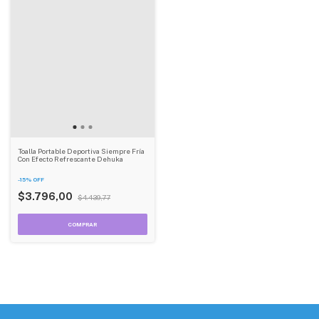
Toalla Portable Deportiva Siempre Fría
Con Efecto Refrescante Dehuka
-
15
%
OFF
$3.796,00
$4.439,77