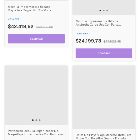
Mochila Impermeable Urbana
Deportiva Carga Usb Con Porta
Notebook Dehuka
-
19
%
OFF
Mochila Impermeable Urbana
Antirrobo Carga Usb Con Porta
$42.419,62
$52.532,05
Notebook Color Gris Dehuka B01
-
32
%
OFF
$24.199,73
$35.822,38
Portabolso Dehuka Organizador De
Maquillaje Impermeable Con Bandejas
Bolsa De Playa Viaje Matero Pileta Para
Mujer Con Bolsillos Grande Dehuka