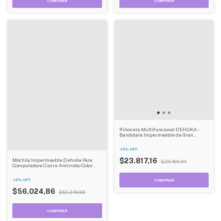
Riñonera Multifuncional DEHUKA -
Bandolera Impermeable de Gran
Capacidad para Pesca y Outdoor
-
19
%
OFF
$23.817,16
Mochila Impermeable Dehuka Para
$29.494,94
Computadora Cierre Antirrobo Color
Negro
-
10
%
OFF
$56.024,86
$62.249,85
COMPRAR