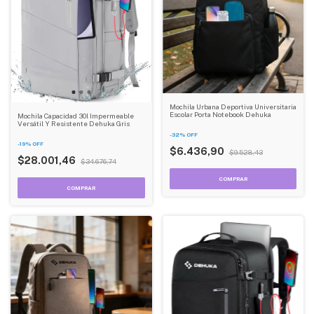
Mochila Urbana Deportiva Universitaria
Escolar Porta Notebook Dehuka
Mochila Capacidad 30l Impermeable
Versátil Y Resistente Dehuka Gris
-
32
%
OFF
-
19
%
OFF
$6.436,90
$9.528,43
$28.001,46
$34.676,74