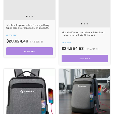
Mochila Impermeable De Viaje Carry
On Cierres Reforzados Dehuka B09
Rosa Lisa 20 L
Mochila Deportiva Urbana Estudiantil
Universitaria Porta Notebook
-
32
%
OFF
Impermeable Dehuka
$28.824,48
$42.668,31
-
15
%
OFF
$24.554,53
$28.718,76