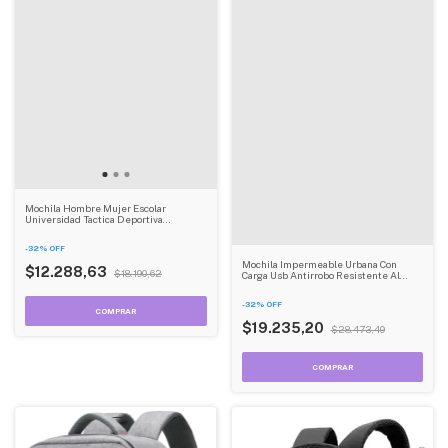
Mochila Hombre Mujer Escolar
Universidad Tactica Deportiva
Notebook Dehuka
-
32
%
OFF
Mochila Impermeable Urbana Con
$12.288,63
$18.190,62
Carga Usb Antirrobo Resistente Al
Agua Dehuka B05 Color Gris
-
32
%
OFF
$19.235,20
$28.473,49