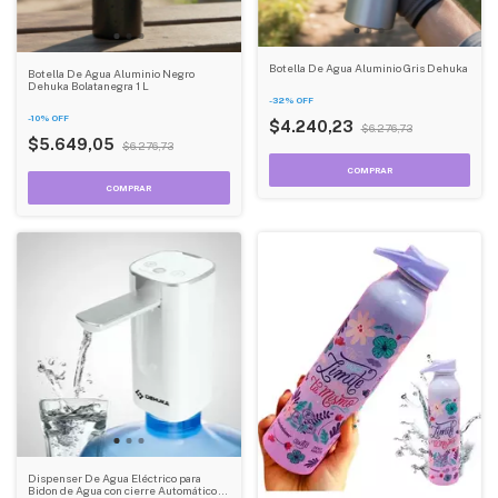
Botella De Agua Aluminio Gris Dehuka
Botella De Agua Aluminio Negro
Dehuka Bolatanegra 1 L
-
32
%
OFF
-
10
%
OFF
$4.240,23
$6.276,73
$5.649,05
$6.276,73
Dispenser De Agua Eléctrico para
Bidon de Agua con cierre Automático Y