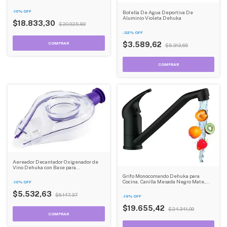
Carga Dehuka Blanco
-
10
%
OFF
Botella De Agua Deportiva De
Aluminio Violeta Dehuka
$18.833,30
$20.925,89
-
32
%
OFF
$3.589,62
$5.313,65
Aereador Decantador Oxigenador de
Vino Dehuka con Base para
Sommeliers
Grifo Monocomando Dehuka para
Cocina, Canilla Mesada Negro Mate,
-
10
%
OFF
Diseño Moderno y Duradero - Fácil
Instalación
$5.532,63
$6.147,37
-
19
%
OFF
$19.655,42
$24.341,09