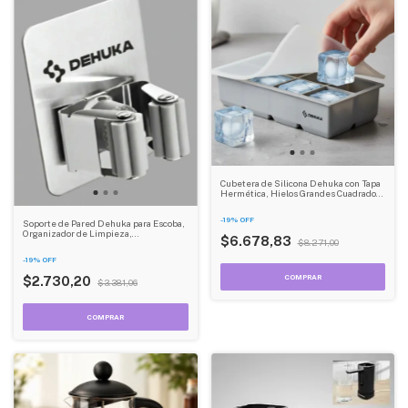
Cubetera de Silicona Dehuka con Tapa
Hermética, Hielos Grandes Cuadrados,
Antiderrames, Fácil Extracción - Ideal
Bebidas
-
19
%
OFF
Soporte de Pared Dehuka para Escoba,
Organizador de Limpieza,
$6.678,83
$8.271,00
Impermeable, Fácil Instalación - Orden
para Lavadero y Cocina
-
19
%
OFF
$2.730,20
$3.381,06