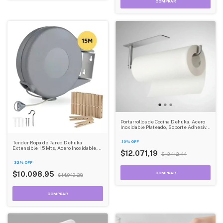
Portarrollos de Cocina Dehuka, Acero
Inoxidable Plateado, Soporte Adhesivo,
Fácil Instalación - Para Papel de Cocina
o Baño
-
10
%
OFF
Tender Ropa de Pared Dehuka
Extensible 1.5 Mts, Acero Inoxidable,
$12.071,19
Plegable - Para Balcón, Lavadero y
$13.412,44
Cocina
-
32
%
OFF
$10.098,95
$14.949,28