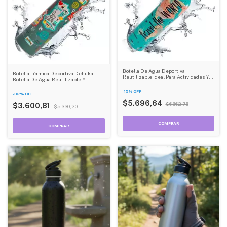
Botella De Agua Deportiva
Botella Térmica Deportiva Dehuka -
Reutilizable Ideal Para Actividades Y
Botella De Agua Reutilizable Y
Deportes De Aluminio Dehuka
Duradera
-
15
%
OFF
-
32
%
OFF
$5.696,64
$6.662,75
$3.600,81
$5.330,20