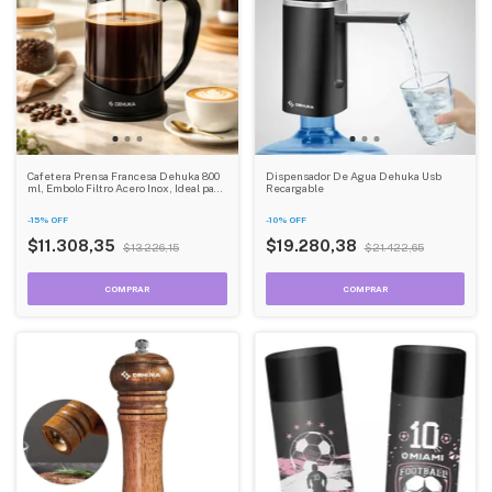
Cafetera Prensa Francesa Dehuka 800
Dispensador De Agua Dehuka Usb
ml, Embolo Filtro Acero Inox, Ideal para
Recargable
Café y Té Infusiones - Color Negro
-
15
%
OFF
-
10
%
OFF
$11.308,35
$19.280,38
$13.226,15
$21.422,65