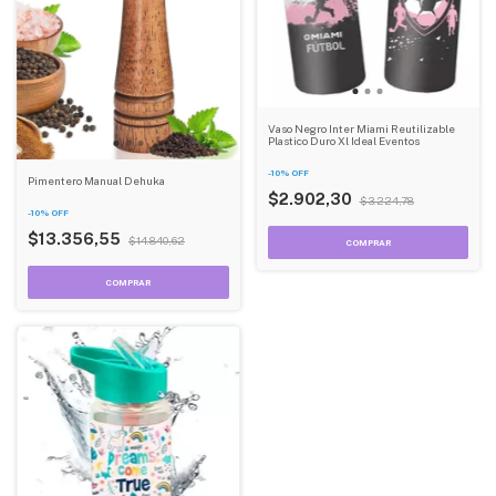
Vaso Negro Inter Miami Reutilizable
Plastico Duro Xl Ideal Eventos
-
10
%
OFF
Pimentero Manual Dehuka
$2.902,30
$3.224,78
-
10
%
OFF
$13.356,55
$14.840,62