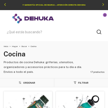
⭐ GARANTÍA OFICIAL DE MARCA — ATENCIÓN DIRECTA DEHUKA
0
Inicio
>
Hogar
>
Bazar
>
Cocina
Cocina
Productos de cocina Dehuka: griferías, utensilios,
organizadores y accesorios prácticos para tu día a día.
Envíos a todo el país.
17 productos
ORDENAR
FILTRAR