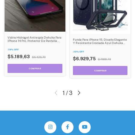
Vidrio Hidrogel Antiespía Dehuka Para
Funda Para iPhone 15, Diseño Elegante
iPhone 14 Pro, Protector De Pantalla
Y Resistente Cromada Azul Dehuka
Con Kit De Instalación
Stand Magnética
-
19
%
OFF
-
10
%
OFF
$5.189,63
$6.426,79
$6.929,75
$7.699,73
1
/
3