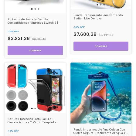
Funda Transparente Para Nintendo
Switch Lite Dehuka
Protector de Pantalla Dehuka
Compatible con Nintendo Switch 2 |
Vidrio Templado 9H | 1 Unidad |
-
10
%
OFF
Antirayaduras y Antihuellas
-
10
%
OFF
$7.600,38
$8.444,87
$3.231,36
$3.590,40
Set De Protección Dehuka 8 En 1
Carcasa Acrilica Y Vidrio Templado
Accesorio Compatible Nintendo Switch
Oled
Funda Impermeable Para Celular Con
-
10
%
OFF
Cierre Seguro - Resistente Al Agua Y