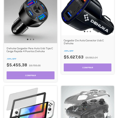
Cargador De Auto Conector Usb C
Dehuka
Dehuka Cargador Para Auto Usb Tipo C
-
15
%
OFF
Carga Rapida 4 Puertos Dehuka
$5.627,63
$6.582,04
-
19
%
OFF
$5.455,38
$6.755,90