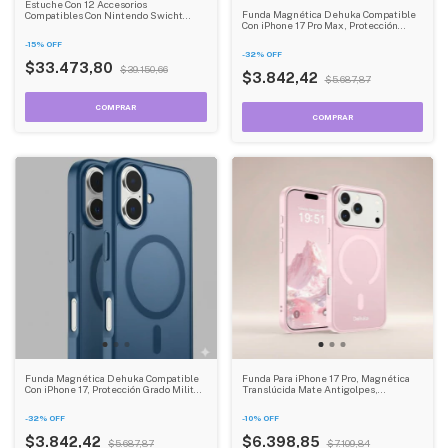
Estuche Con 12 Accesorios
Funda Magnética Dehuka Compatible
Compatibles Con Nintendo Swicht
Con iPhone 17 Pro Max, Protección
Oled Dehuka
Grado Militar Antigolpes, Translúcida
-
15
%
OFF
Mate Antihuellas, Color Rosa
-
32
%
OFF
$33.473,80
$39.150,66
$3.842,42
$5.687,87
Funda Magnética Dehuka Compatible
Funda Para iPhone 17 Pro, Magnética
Con iPhone 17, Protección Grado Militar
Translúcida Mate Antigolpes,
Antigolpes, Translúcida Mate
Antihuellas Dactilares, Color Rosa
Antihuellas, Color Azul
Dehuka
-
32
%
OFF
-
10
%
OFF
$3.842,42
$6.398,85
$5.687,87
$7.109,84