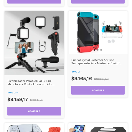
Funda Crystal Protector Acrilico
Transparente Para Nintendo Switch
Con Cuatro Tapas Dehuka
-
10
%
OFF
$9.165,16
$10.183,52
Estabilizador Para Celular C/ Luz
Microfono Y Control Remoto Color
Negro Dehuka
-
10
%
OFF
$8.159,17
$9.065,75