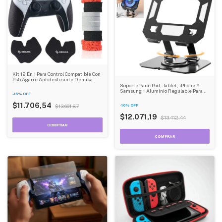
Kit 12 En 1 Para Control Compatible Con
Ps5 Agarre Antideslizante Dehuka
Soporte Para iPad, Tablet, iPhone Y
Samsung + Aluminio Regulable Para
-
15
%
OFF
Escritorio Dehuka
$11.706,54
-
10
%
OFF
$13.691,87
$12.071,19
$13.412,44