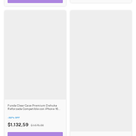
Funda Clear Case Premium Dehuka
Reforzada Compatible con iPhone 16
Pro Max
-
32
%
OFF
$1.132,59
$1.676,56