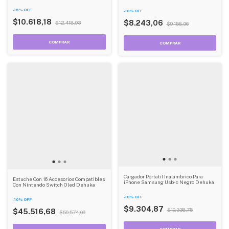
-
15
%
OFF
-
10
%
OFF
$10.618,18
$8.243,06
$12.418,93
$9.158,96
Cargador Portatil Inalámbrico Para
Estuche Con 16 Accesorios Compatibles
iPhone Samsung Usb-c Negro Dehuka
Con Nintendo Switch Oled Dehuka
-
10
%
OFF
-
10
%
OFF
$9.304,87
$10.338,75
$45.516,68
$50.574,09