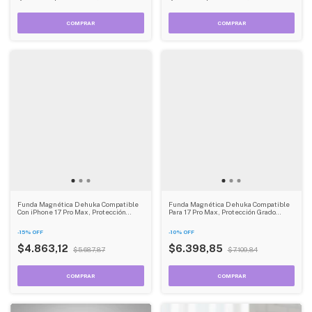
Funda Magnética Dehuka Compatible
Funda Magnética Dehuka Compatible
Con iPhone 17 Pro Max, Protección
Para 17 Pro Max, Protección Grado
Grado Militar Antigolpes, Translúcida
Militar Antigolpes, Translúcida Mate
Mate Antihuellas, Color Negro
Antihuellas, Color Azul
-
15
%
OFF
-
10
%
OFF
$4.863,12
$6.398,85
$5.687,87
$7.109,84