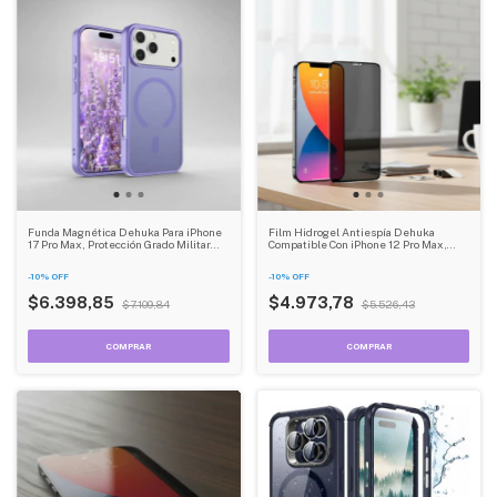
Funda Magnética Dehuka Para iPhone
Film Hidrogel Antiespía Dehuka
17 Pro Max, Protección Grado Militar
Compatible Con iPhone 12 Pro Max,
Antigolpes, Translúcida Mate
Protector De Pantalla Con Kit De
Antihuellas, Color Morado
Instalación
-
10
%
OFF
-
10
%
OFF
$6.398,85
$4.973,78
$7.109,84
$5.526,43