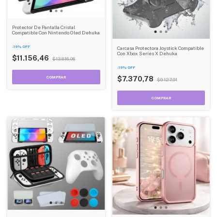
Protector De Pantalla Cristal
Compatible Con Nintendo Oled Dehuka
-
19
%
OFF
Carcasa Protectora Joystick Compatible
Con Xbox Series X Dehuka
$11.156,46
$13.816,06
-
19
%
OFF
$7.370,78
$9.127,91