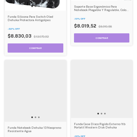
Soporte Base Ergonómico Para
Notebook Plegable Y Regulable, Color
Gris Dehuka
Funda Silicona Para Switch Oled
-
10
%
OFF
Dehuka Protectora Antigolpes
$8.019,52
$8.910,58
-
32
%
OFF
$8.830,03
$13.070,92
Funda Case Disco Rigido Externo 1tb
Portatil Western Disk Dehuka
Funda Notebook Dehuka 13 Neopreno
Resistente Agua
-
10
%
OFF