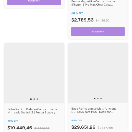
Funda Magnética Compatible con
iPhone 13 Pro Max Clear Case
Reforzada
-
32
%
OFF
$2.789,53
$4.129,30
Base Refrigerante Multifuncional
Bolso Portátil Dehuka Compatible con
DEHUKA para PS5 - Dock con
Nintendo Switch 2 | Funda Suave y
Ventiladores, Cargador Dual, Soporte
Ligera | Transporte Seguro
para 20 Discos y Accesorios
-
15
%
OFF
-
19
%
OFF
$29.651,26
$10.449,46
$34.679,85
$12.940,52