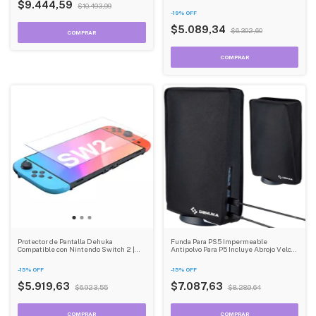
Sumergible Dehuka
$9.444,59
$10.493,99
-
19
%
OFF
$5.089,34
$6.302,60
Protector de Pantalla Dehuka
Funda Para PS5 Impermeable
Compatible con Nintendo Switch 2 |
Antipolvo Para P5 Incluye Abrojo Velcro
Vidrio Templado 9H | 2 Unidades |
Dehuka
Antirayaduras y Antihuellas
-
15
%
OFF
-
15
%
OFF
$5.919,63
$7.087,63
$6.923,55
$8.289,64