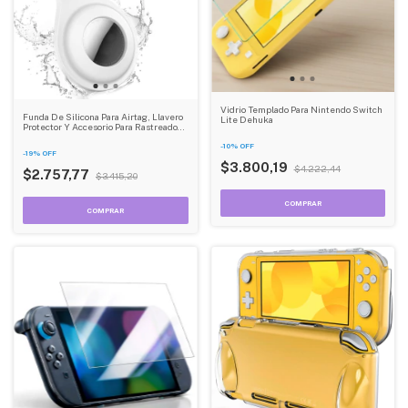
Vidrio Templado Para Nintendo Switch
Funda De Silicona Para Airtag, Llavero
Lite Dehuka
Protector Y Accesorio Para Rastreador
Dehuka
-
10
%
OFF
-
19
%
OFF
$3.800,19
$4.222,44
$2.757,77
$3.415,20