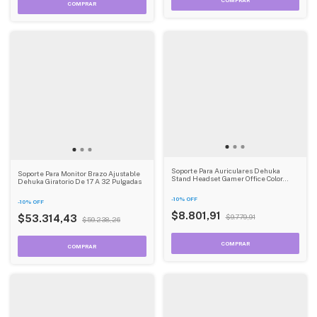
Soporte Para Auriculares Dehuka
Soporte Para Monitor Brazo Ajustable
Stand Headset Gamer Office Color
Dehuka Giratorio De 17 A 32 Pulgadas
Negro
-
10
%
OFF
-
10
%
OFF
$8.801,91
$9.779,91
$53.314,43
$59.238,26