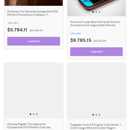
Protector De Pantalla Compatible PS5
Portátil Resistente A Golpes Y
Protección Completa
Estuche Funda Para Nintendo Switch
-
10
%
OFF
Accesorios De Seguridad Dehuka
$5.784,11
$6.426,79
-
10
%
OFF
$8.785,15
$9.761,28
Carcasa Rígida Transparente
Cargador Auto X5 Digital Usb Celular +
Compatible PS5 Portatil Dehuka
Usb C Carga Eficiente Color Negro