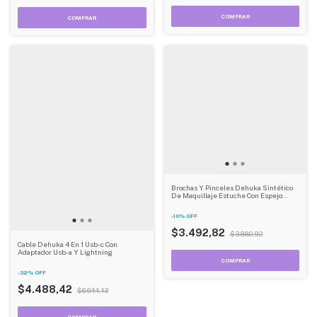
Brochas Y Pinceles Dehuka Sintético
De Maquillaje Estuche Con Espejo
Color Rosa Chicle
-
10
%
OFF
$3.492,82
$3.880,92
Cable Dehuka 4 En 1 Usb-c Con
Adaptador Usb-a Y Lightning
-
32
%
OFF
$4.488,42
$6.644,13