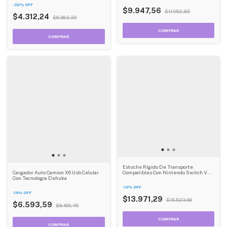
-
32
%
OFF
$9.947,56
$11.052,85
$4.312,24
$6.383,33
Estuche Rígido De Transporte
Cargador Auto Camion X6 Usb Celular
Compatibles Con Nintendo Switch V2
Con Tecnologia Dehuka
Protector Portátil Dehuka
-
10
%
OFF
-
19
%
OFF
$13.971,29
$15.523,66
$6.593,59
$8.165,45