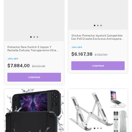
Sticker Protector Joystick Compatible
Con Ps5 Diseño Exclusivo Antirayones
Dehuka
Protector Para Switch 2 Joycon Y
-
19
%
OFF
Pantalla Dehuka Transparente Ultra
Resistente Protectora 360
$6.167,38
$7.637,64
-
15
%
OFF
$7.884,00
$9.221,06