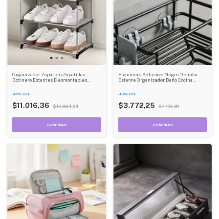
Organizador Zapatero Zapatillas
Esquinero Adhesivo Negro Dehuka
Botinero Estantes Desmontables
Estante Organizador Baño Cocina
Dehuka
Ducha Metálico Sin Taladro
-
15
%
OFF
-
10
%
OFF
$11.016,36
$3.772,25
$12.884,64
$4.191,39