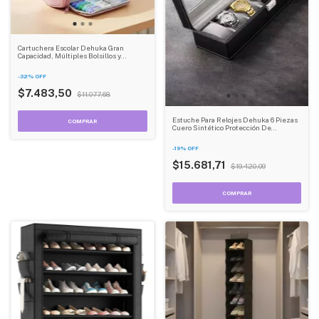
Cartuchera Escolar Dehuka Gran
Capacidad, Múltiples Bolsillos y
Cierres, Organizadora de Útiles - Color
Rosa
-
32
%
OFF
$7.483,50
$11.077,68
Estuche Para Relojes Dehuka 6 Piezas
Cuero Sintético Protección De
Terciopelo Resistente
-
19
%
OFF
$15.681,71
$19.420,09