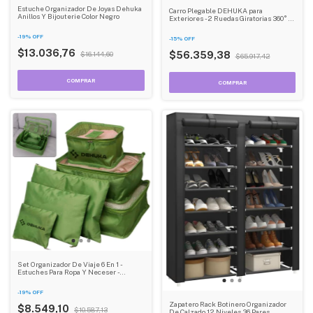
Estuche Organizador De Joyas Dehuka
Carro Plegable DEHUKA para
Anillos Y Bijouterie Color Negro
Exteriores -2 Ruedas Giratorias 360° 2
Ruedas fijas y Tela Oxford 600D
Resistente
-
19
%
OFF
-
15
%
OFF
$13.036,76
$56.359,38
$16.144,60
$65.917,42
Set Organizador De Viaje 6 En 1 -
Estuches Para Ropa Y Neceser -
Dehuka
-
19
%
OFF
Zapatero Rack Botinero Organizador
$8.549,10
$10.587,13
De Calzado 12 Niveles 36 Pares