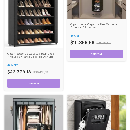
Organizador Colgante Para Calzado
Dehuka 10 Bolsillos
-
10
%
OFF
$10.366,69
$11.518,55
Organizador De Zapatos Botinero 9
Niveles 27 Pares Bolsillos Dehuka
-
10
%
OFF
$23.779,13
$26.421,26