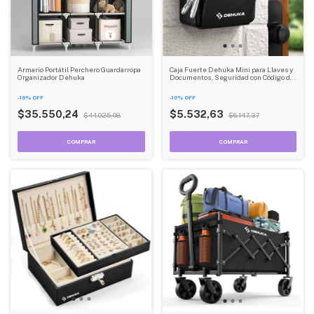
Armario Portátil Perchero Guardarropa
Caja Fuerte Dehuka Mini para Llaves y
Organizador Dehuka
Documentos, Seguridad con Código de
4 Dígitos, Para Interior y Exterior -
Color Negro
-
19
%
OFF
-
10
%
OFF
$35.550,24
$5.532,63
$44.025,08
$6.147,37