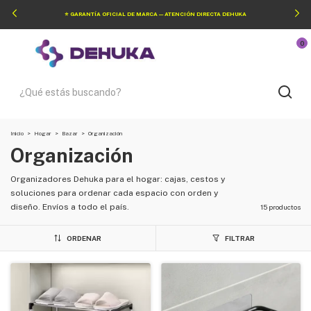
⭐ GARANTÍA OFICIAL DE MARCA — ATENCIÓN DIRECTA DEHUKA
0
Inicio
>
Hogar
>
Bazar
>
Organización
Organización
Organizadores Dehuka para el hogar: cajas, cestos y
soluciones para ordenar cada espacio con orden y
diseño. Envíos a todo el país.
15 productos
ORDENAR
FILTRAR