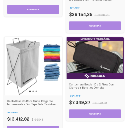
Hermético Dehuka
-
10
%
OFF
$26.154,25
$29.060,28
Cartuchera Escolar De 2 Pisos Con
Cierres Y Bolsillos Dehuka
-
32
%
OFF
Cesto Canasto Ropa Sucia Plegable
$7.349,27
$10.878,98
Impermeable Con Tapa Tela Resistente
Dehuka
-
19
%
OFF
$13.412,82
$16.610,31