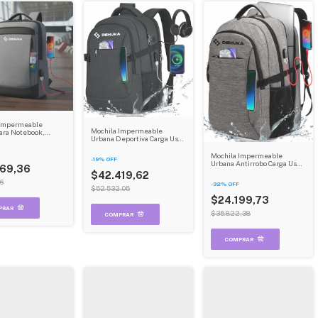
 Impermeable
Mochila Impermeable
ara Notebook,
Urbana Deportiva Carga Usb
Y Multifuncional, Con
Con Porta Notebook Dehuka
 Antirrobo Dehuka
Mochila Impermeable
-
19
%
OFF
Urbana Antirrobo Carga Usb
669,36
Con Porta Notebook Color
$42.419,62
Gris Dehuka B01
16
-
32
%
OFF
$52.532,05
$24.199,73
$35.822,38