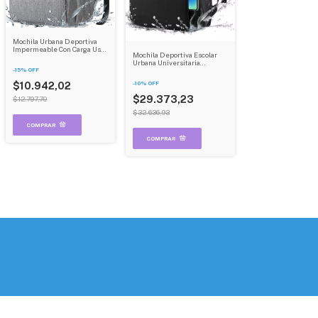
Mochila Urbana Deportiva
Impermeable Con Carga Usb
Mochila Deportiva Escolar
Dehuka B04 Negro
Urbana Universitaria
-
15
%
OFF
Impermeable Dehuka
-
10
%
OFF
$10.942,02
$29.373,23
$12.797,70
$32.636,93