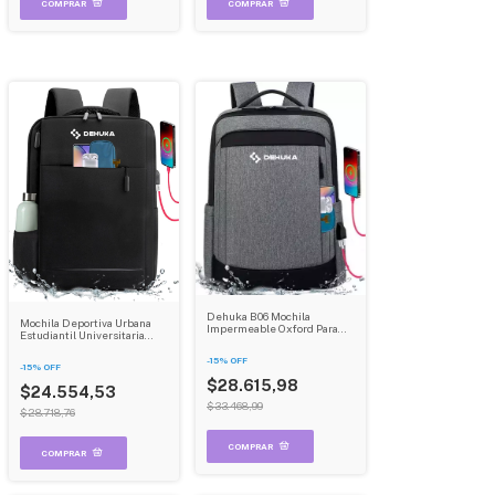
Dehuka B06 Mochila
Mochila Deportiva Urbana
Impermeable Oxford Para
Estudiantil Universitaria
Notebook Clásica Y
Porta Notebook
Multifuncional Antirrobo
Impermeable Dehuka
-
15
%
OFF
Color Negro
-
15
%
OFF
$28.615,98
$24.554,53
$33.468,99
$28.718,76