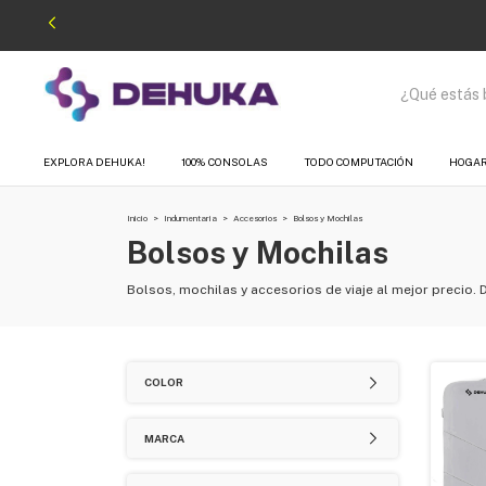
EXPLORA DEHUKA!
100% CONSOLAS
TODO COMPUTACIÓN
HOGA
Inicio
>
Indumentaria
>
Accesorios
>
Bolsos y Mochilas
Bolsos y Mochilas
Bolsos, mochilas y accesorios de viaje al mejor precio. 
COLOR
MARCA