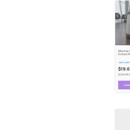
Mochila
Oxford P
Clásica 
Sistema
-
32
%
OFF
$19.
$29.116,