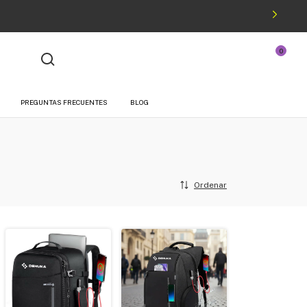
0
¡Hola!
Iniciá sesión
O podés registrarte
PREGUNTAS FRECUENTES
BLOG
Ordenar