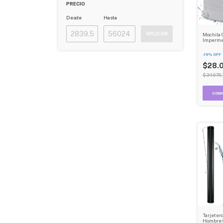
PRECIO
Desde
Hasta
APLICAR
Mochila 
Impermea
Resisten
-
19
%
OFF
$28.
$34.676,
Tarjeter
Hombre 