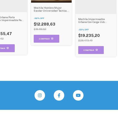
Mochila Hombre Mujer
Escolar Universidad Tactica
Deportiva Notebook Dehuka
Urbana Porta
-
32
%
OFF
Mochila Impermeable
k Impermeable Para
Urbana Con Carga Usb
 Resistente Ideal
$12.288,63
Antirrobo Resistente Al
jes Dehuka
Agua Dehuka B05 Color Gris
$18.190,62
-
32
%
OFF
555,47
$19.235,20
,42
$28.473,49