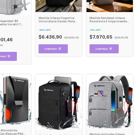
Mochila Urbana Deportiva
Mochila Notebook Urbana
Capacidad 30l
Universitaria Escolar Porta
Resistente E Impermeable
ble Versátil Y
Notebook Dehuka
Con Sistema Antirrobo
te Dehuka Gris
Dehuka
-
32
%
OFF
-
19
%
OFF
$6.436,90
$7.970,65
$9.528,43
$9.870,78
001,46
74
o Minimalista
Con Bloqueo Rfid
Mochila Antirrobo Urbana