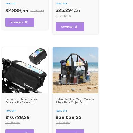
Internos Carry On Dehuka
-
15
%
OFF
-
32
%
OFF
B09 Gris
$25.294,57
$2.839,55
$3.321,12
$37.443,06
Bolso Para Bicicleta Con
Bolsa De Playa Viaje Matero
Soporte De Celular
Pileta Para Mujer Con
Impermeable Y Resistente
Bolsillos Grande Dehuka
Dehuka
-
19
%
OFF
-
32
%
OFF
$10.736,26
$38.038,33
$13.295,69
$56.307,39