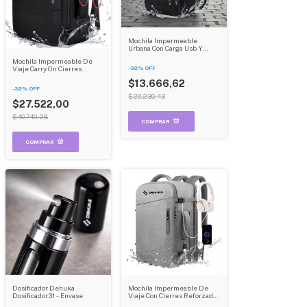
Mochila Impermeable
Urbana Con Carga Usb Y
Cierres Reforzados Color
Mochila Impermeable De
Negro Dehuka B02
Viaje Carry On Cierres
-
32
%
OFF
Reforzados Expandible
$13.666,62
Dehuka B09 Negra Lisa 20 L
-
32
%
OFF
$20.230,43
$27.522,00
$40.740,28
Dosificador Dehuka
Mochila Impermeable De
Dosificador31 - Envase
Viaje Con Cierres Reforzados
Y Bolsillos Expandible