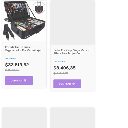
Portabolso Dehuka
Bolsa De Playa Viaje Matero
Organizador De Maquillaje
Pileta Para Mujer Con
Impermeable Con Bandejas
Bolsillos Grande Dehuka
-
19
%
OFF
-
32
%
OFF
$33.519,52
$8.406,35
$41.510,25
$12.443,76