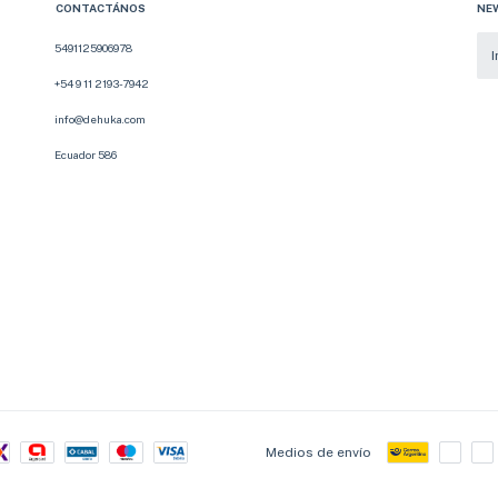
CONTACTÁNOS
NE
5491125906978
+54 9 11 2193-7942
info@dehuka.com
Ecuador 586
Medios de envío