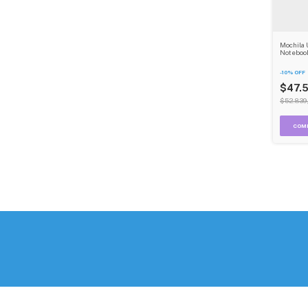
Mochila 
Noteboo
Exterior
Para Via
-
10
%
OFF
$47.
$52.839