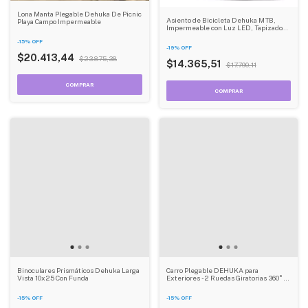
Lona Manta Plegable Dehuka De Picnic
Asiento de Bicicleta Dehuka MTB,
Playa Campo Impermeable
Impermeable con Luz LED, Tapizado
Antideslizante, Soporte Antishock -
-
15
%
OFF
Para Ruta y Montaña
-
19
%
OFF
$20.413,44
$23.875,38
$14.365,51
$17.790,11
Binoculares Prismáticos Dehuka Larga
Carro Plegable DEHUKA para
Vista 10x25 Con Funda
Exteriores -2 Ruedas Giratorias 360° 2
Ruedas fijas y Tela Oxford 600D
Resistente
-
15
%
OFF
-
15
%
OFF