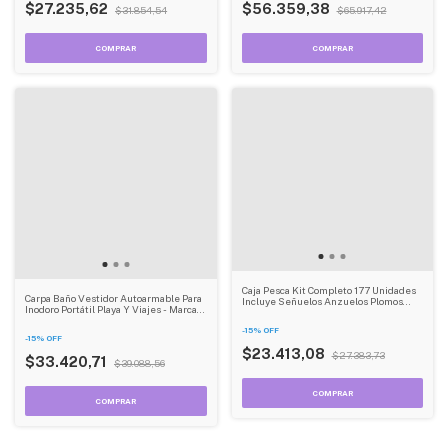
$27.235,62
$56.359,38
$31.854,54
$65.917,42
Caja Pesca Kit Completo 177 Unidades
Carpa Baño Vestidor Autoarmable Para
Incluye Señuelos Anzuelos Plomos
Inodoro Portátil Playa Y Viajes - Marca
Negro Dehuka
Dehuka
-
15
%
OFF
-
15
%
OFF
$23.413,08
$27.383,73
$33.420,71
$39.088,56