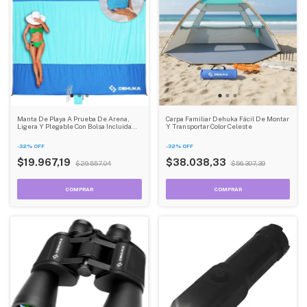
Manta De Playa A Prueba De Arena,
Carpa Familiar Dehuka Fácil De Montar
Ligera Y Plegable Con Bolsa Incluida
Y Transportar Color Celeste
Dehuka
-
32
%
OFF
-
32
%
OFF
$19.967,19
$38.038,33
$29.557,04
$56.307,39