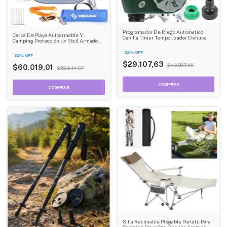
Programador De Riego Automatico
Carpa De Playa Autoarmable Y
Canilla Timer Temporizador Dehuka
Camping Protección Uv Fácil Armado
Dehuka
-
32
%
OFF
-
32
%
OFF
$29.107,63
$43.087,46
$60.019,01
$88.844,97
Silla Reclinable Plegable Portátil Para
Camping Playa Con Dehuka Acampe