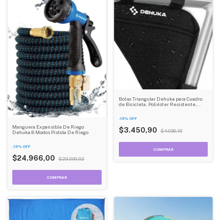
Bolso Triangular Dehuka para Cuadro
de Bicicleta, Poliéster Resistente,
Fácil Instalación - Color Negro
-
15
%
OFF
Manguera Expansible De Riego
$3.450,90
$4.036,15
Dehuka 8 Modos Pistola De Riego
-
15
%
OFF
$24.966,00
$29.200,02