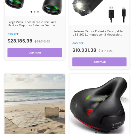
Larga Vista Binoculares 20×50 Caza
Nautica Deportes Estuche Dehuka
Linterna Táctica Dehuka Recargable
-
19
%
OFF
USB 200 Lúmenes con 3 Modos de
Iluminación
$23.185,38
$28.712,55
-
10
%
OFF
$10.031,38
$11.145,98