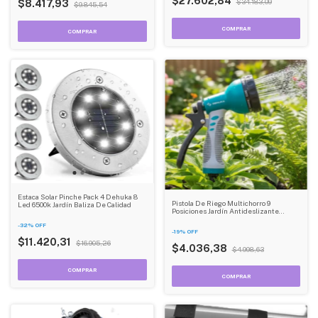
$27.602,84
$34.183,09
$8.417,93
$9.845,54
Estaca Solar Pinche Pack 4 Dehuka 8
Pistola De Riego Multichorro 9
Led 6500k Jardín Baliza De Calidad
Posiciones Jardín Antideslizante
Dehuka Con Conexión Rápida
-
32
%
OFF
-
19
%
OFF
$11.420,31
$16.905,26
$4.036,38
$4.998,63