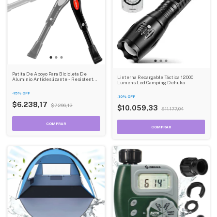
Patita De Apoyo Para Bicicleta De
Linterna Recargable Táctica 12000
Aluminio Antideslizante - Resistente
Lumens Led Camping Dehuka
Y Estable - Dehuka
-
15
%
OFF
-
10
%
OFF
$6.238,17
$7.296,12
$10.059,33
$11.177,04