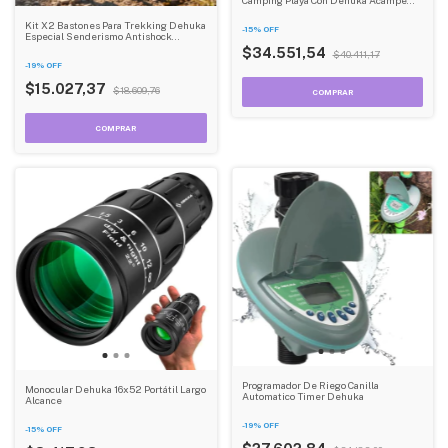
Bolso Dehuka
Kit X2 Bastones Para Trekking Dehuka
-
15
%
OFF
Especial Senderismo Antishock
Regulables
$34.551,54
$40.411,17
-
19
%
OFF
$15.027,37
$18.609,76
Programador De Riego Canilla
Monocular Dehuka 16x52 Portátil Largo
Automatico Timer Dehuka
Alcance
-
19
%
OFF
-
15
%
OFF