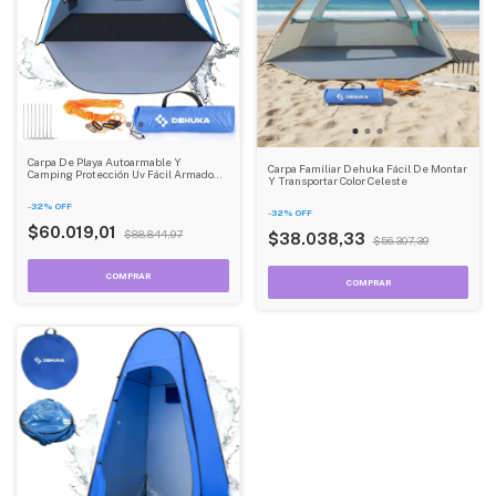
Carpa De Playa Autoarmable Y
Carpa Familiar Dehuka Fácil De Montar
Camping Protección Uv Fácil Armado
Y Transportar Color Celeste
Dehuka
-
32
%
OFF
-
32
%
OFF
$60.019,01
$88.844,97
$38.038,33
$56.307,39