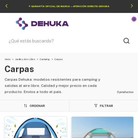
⭐ GARANTÍA OFICIAL DE MARCA — ATENCIÓN DIRECTA DEHUKA
0
Inicio
>
Jardín y Aire Libre
>
Camping
>
Carpas
Carpas
Carpas Dehuka: modelos resistentes para camping y
salidas al aire libre. Calidad y mejor precio en cada
producto. Envíos a todo el país.
3 productos
ORDENAR
FILTRAR