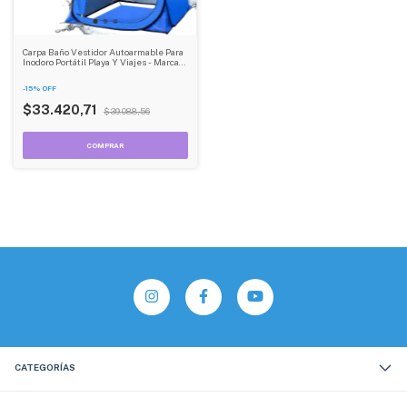
Carpa Baño Vestidor Autoarmable Para
Inodoro Portátil Playa Y Viajes - Marca
Dehuka
-
15
%
OFF
$33.420,71
$39.088,56
CATEGORÍAS