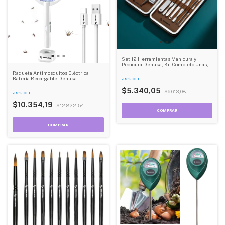
Set 12 Herramientas Manicura y
Pedicura Dehuka, Kit Completo Uñas,
Estuche Incluido - Profesional y Hogar
Raqueta Antimosquitos Eléctrica
Batería Recargable Dehuka
-
19
%
OFF
$5.340,05
$6.613,08
-
19
%
OFF
$10.354,19
$12.822,54