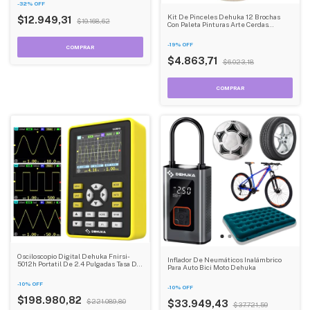
-
32
%
OFF
Kit De Pinceles Dehuka 12 Brochas
$12.949,31
$19.168,62
Con Paleta Pinturas Arte Cerdas
Amarillo
-
19
%
OFF
$4.863,71
$6.023,18
Osciloscopio Digital Dehuka Fnirsi-
Inflador De Neumáticos Inalámbrico
5012h Portatil De 2.4 Pulgadas Tasa De
Para Auto Bici Moto Dehuka
Muestreo De 500ms/s Ancho De Banda
Analógico De 100mhz Dehuka
-
10
%
OFF
-
10
%
OFF
$198.980,82
$221.089,80
$33.949,43
$37.721,59