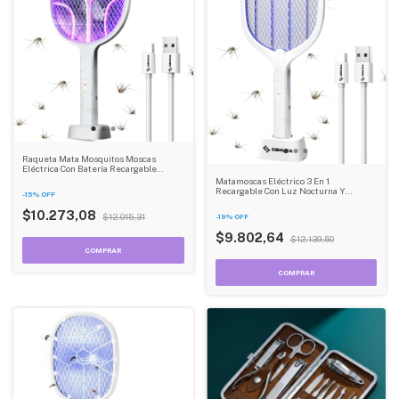
Raqueta Mata Mosquitos Moscas
Eléctrica Con Batería Recargable
Dehuka
Matamoscas Eléctrico 3 En 1
Recargable Con Luz Nocturna Y
-
15
%
OFF
Trampa Usb 800mah Dehuka
$10.273,08
$12.015,31
-
19
%
OFF
$9.802,64
$12.139,50