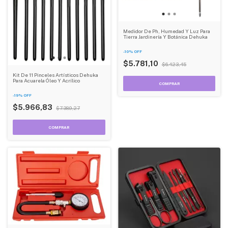
Medidor De Ph, Humedad Y Luz Para
Tierra Jardinería Y Botánica Dehuka
-
10
%
OFF
$5.781,10
$6.423,45
Kit De 11 Pinceles Artísticos Dehuka
Para Acuarela Óleo Y Acrílico
-
19
%
OFF
$5.966,83
$7.389,27