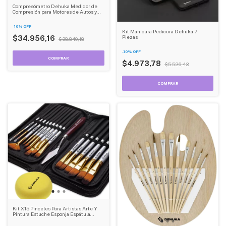
Compresómetro Dehuka Medidor de
Compresión para Motores de Autos y
Motos Universal
-
10
%
OFF
Kit Manicura Pedicura Dehuka 7
Piezas
$34.956,16
$38.840,18
-
10
%
OFF
$4.973,78
$5.526,43
Kit X15 Pinceles Para Artistas Arte Y
Pintura Estuche Esponja Espátula
Dehuka