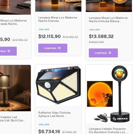
Lampara Mesa Luz Moderna
Lampara Mesa Luz Moderna
 Mesa Luz Moderna
Noche Dehuka
Noche Dehuka Blanca
ateada Noche
Dorada
-
10
%
OFF
-
19
%
OFF
$12.115,90
$13.588,32
$13.462,12
15,90
$13.462,12
$16.827,65
Reflector Solar Dehuka
Aplique Led Panel
 Velador Led
Recargable Exterior Luz
le Usb Táctil Con
Blanco Frío
 Cristales Ideal
-
10
%
OFF
mitorio Y Sala
Lámpara Velador Proyector
$6.734,16
$7.482,40
De Atardecer Dehuka Luz