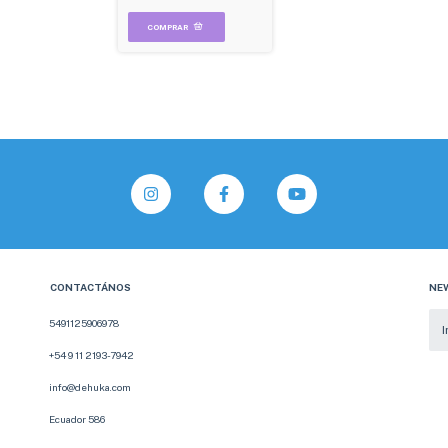
CONTACTÁNOS
NE
5491125906978
+54 9 11 2193-7942
info@dehuka.com
Ecuador 586