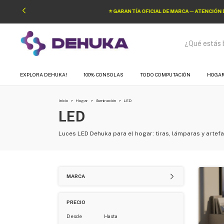
EXPLORA DEHUKA!
100% CONSOLAS
TODO COMPUTACIÓN
HOGA
Inicio
>
Hogar
>
Iluminación
>
LED
LED
Luces LED Dehuka para el hogar: tiras, lámparas y artef
MARCA
PRECIO
Desde
Hasta