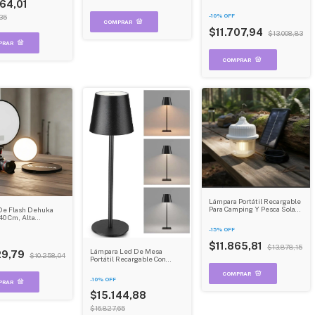
Led Flexible 360°
64,01
-
10
%
OFF
35
$11.707,94
$13.008,83
Lámpara Portátil Recargable
Para Camping Y Pesca Solar
De Flash Dehuka
O Usb 6 A 8 Horas Dehuka
40 Cm, Alta
ad Y Transportable
-
15
%
OFF
ara
$11.865,81
$13.878,15
Lámpara Led De Mesa
29,79
$10.258,04
Portátil Recargable Con
Interruptor Táctil - Sin Cable
Ideal Sala Y Restaurante -
-
10
%
OFF
Dehuka
$15.144,88
$16.827,65