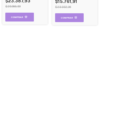
$23.387,93
$15.761,91
$25.986,59
$23.332,06