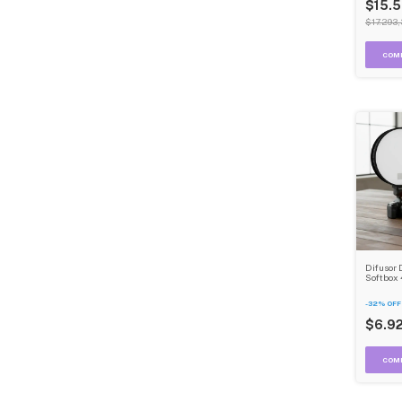
$15.5
$17.293,
Difusor 
Softbox 
Intensid
Para Cám
-
32
%
OFF
$6.9