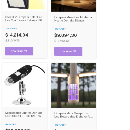
Pack X 2 Lampara Solar Led
Lampara Mesa Luz Moderna
Luz Con Sensor Exterior 20
Noche Dehuka Blanca
Led Dehuka
-
32
%
OFF
-
32
%
OFF
$14.214,04
$9.094,30
$21.040,76
$13.462,12
Microscopio Digital Dehuka
Lámpara Mata Mosquitos
USB 1000X Full HD 5MP con
Led Recargable Dehuka Para
Luz LED Regulable
Exterior Y Camping
-
10
%
OFF
-
32
%
OFF