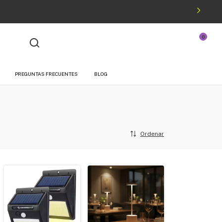
0
¡Hola!
Iniciá sesión
O podés registrarte
PREGUNTAS FRECUENTES
BLOG
Ordenar