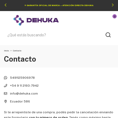
⭐ GARANTÍA OFICIAL DE MARCA — ATENCIÓN DIRECTA DEHUKA
0
Inicio
>
Contacto
Contacto
5491125906978
+54 9 11 2193-7942
info@dehuka.com
Ecuador 586
Si te arrepentiste de una compra, podés pedir la cancelación enviando
este formulario
con tu número de orden.
Tenés como máximo hasta