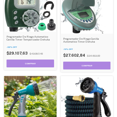
Programador De Riego Automatico
Programador De Riego Canilla
Canilla Timer Temporizador Dehuka
Automatico Timer Dehuka
-
32
%
OFF
-
19
%
OFF
$29.107,63
$43.087,46
$27.602,84
$34.183,09