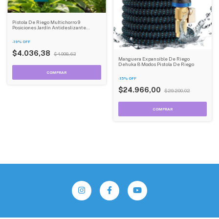
Pistola De Riego Multichorro 9
Posiciones Jardín Antideslizante
Dehuka Con Conexión Rápida
-
19
%
OFF
$4.036,38
$4.998,63
Manguera Expansible De Riego
Dehuka 8 Modos Pistola De Riego
-
15
%
OFF
$24.966,00
$29.200,02