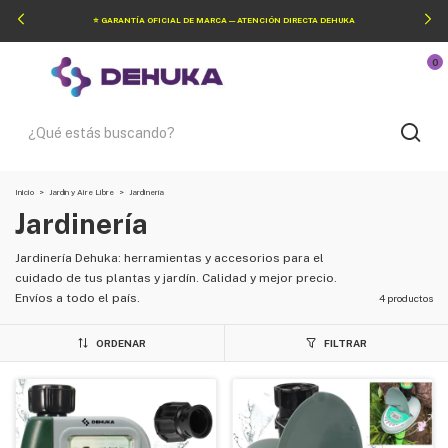
⭐ GARANTÍA OFICIAL DE MARCA — ATENCIÓN DIRECTA DEHUKA
0
Inicio
>
Jardín y Aire Libre
>
Jardinería
Jardinería
Jardinería Dehuka: herramientas y accesorios para el
cuidado de tus plantas y jardín. Calidad y mejor precio.
Envíos a todo el país.
4 productos
ORDENAR
FILTRAR