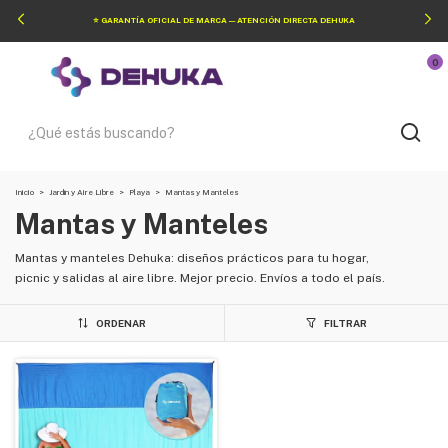
⭐ GARANTÍA OFICIAL DE MARCA — ATENCIÓN DIRECTA DEHUKA
0
Inicio
>
Jardín y Aire Libre
>
Playa
>
Mantas y Manteles
Mantas y Manteles
Mantas y manteles Dehuka: diseños prácticos para tu hogar,
picnic y salidas al aire libre. Mejor precio. Envíos a todo el país.
ORDENAR
FILTRAR