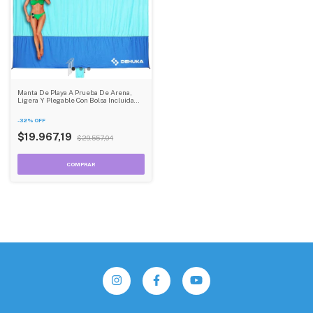
Manta De Playa A Prueba De Arena,
Ligera Y Plegable Con Bolsa Incluida
Dehuka
-
32
%
OFF
$19.967,19
$29.557,04