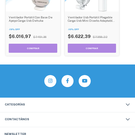
Ventilador Portátil Con Base De
Ventilador Usb Portátil Plegable
Apoyo Carga Usb Dehuka
Carga Usb Mini Diseño Adaptable
Dehuka
-
19
%
OFF
-
10
%
OFF
$6.016,97
$6.622,39
$7.451,36
$7.358,22
CATEGORÍAS
CONTACTÁNOS
NEWSLETTER