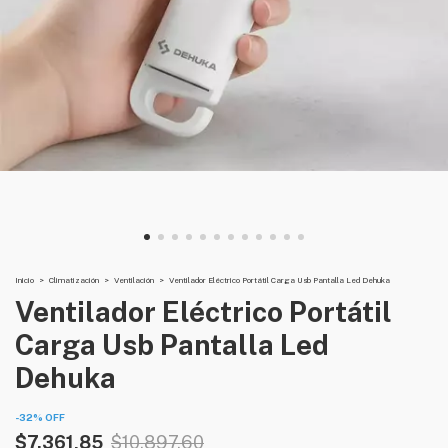
Inicio
>
Climatización
>
Ventilación
>
Ventilador Eléctrico Portátil Carga Usb Pantalla Led Dehuka
Ventilador Eléctrico Portátil
Carga Usb Pantalla Led
Dehuka
-
32
%
OFF
$7.361,85
$10.897,60