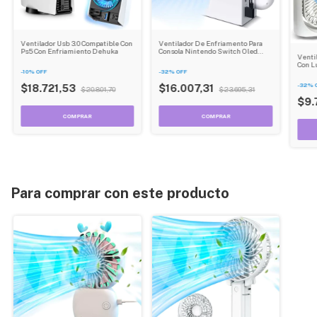
Ventilador Usb 3.0 Compatible Con
Ventilador De Enfriamento Para
Ps5 Con Enfriamiento Dehuka
Consola Nintendo Switch Oled
Ventil
Dehuka
Con L
-
10
%
OFF
-
32
%
OFF
Aire 
-
32
%
$18.721,53
$16.007,31
$20.801,70
$23.695,31
$9.
Para comprar con este producto