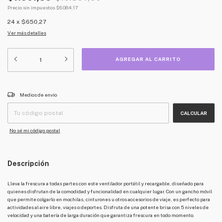
Precio sin impuestos
$6.084,17
24
x
$650,27
Ver más detalles
CAMBIAR CP
Entregas para el CP:
Medios de envío
CALCULAR
No sé mi código postal
Descripción
Lleva la frescura a todas partes con este ventilador portátil y recargable, diseñado para
quienes disfrutan de la comodidad y funcionalidad en cualquier lugar. Con un gancho móvil
que permite colgarlo en mochilas, cinturones u otros accesorios de viaje, es perfecto para
actividades al aire libre, viajes o deportes. Disfruta de una potente brisa con 5 niveles de
velocidad y una batería de larga duración que garantiza frescura en todo momento.