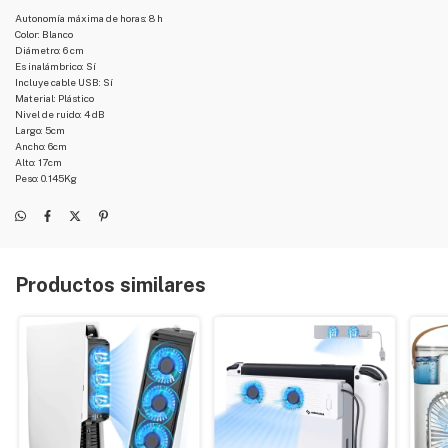
Autonomía máxima de horas: 8 h
Color: Blanco
Diámetro: 6 cm
Es inalámbrico: Sí
Incluye cable USB: Sí
Material: Plástico
Nivel de ruido: 4 dB
Largo: 5cm
Ancho: 6cm
Alto: 17cm
Peso: 0.145Kg
Productos similares