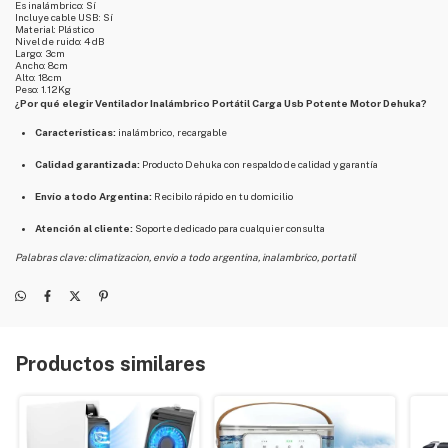
Es inalámbrico: Sí
Incluye cable USB: Sí
Material: Plástico
Nivel de ruido: 4 dB
Largo: 3cm
Ancho: 8cm
Alto: 18cm
Peso: 1.12Kg
¿Por qué elegir Ventilador Inalámbrico Portátil Carga Usb Potente Motor Dehuka?
Características:
inalámbrico, recargable
Calidad garantizada:
Producto Dehuka con respaldo de calidad y garantía
Envío a todo Argentina:
Recibilo rápido en tu domicilio
Atención al cliente:
Soporte dedicado para cualquier consulta
Palabras clave: climatizacion, envio a todo argentina, inalambrico, portatil
Productos similares