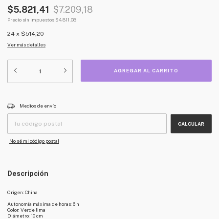
$5.821,41
$7.209,18
Precio sin impuestos
$4.811,08
24
x
$514,20
Ver más detalles
CAMBIAR CP
Entregas para el CP:
Medios de envío
CALCULAR
No sé mi código postal
Descripción
Origen: China
Autonomía máxima de horas: 6 h
Color: Verde lima
Diámetro: 10 cm