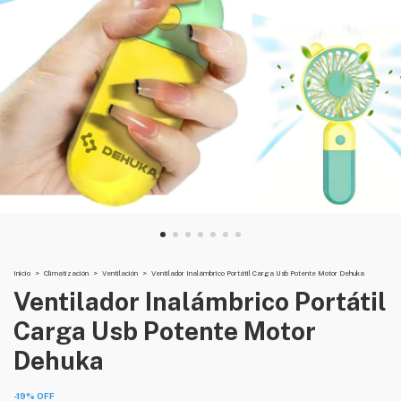
Inicio
>
Climatización
>
Ventilación
>
Ventilador Inalámbrico Portátil Carga Usb Potente Motor Dehuka
Ventilador Inalámbrico Portátil
Carga Usb Potente Motor
Dehuka
-
19
%
OFF