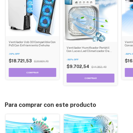
Ventilador Usb 3.0 Compatible Con
Venti
Ps5 Con Enfriamiento Dehuka
Conso
Ventilador Humificador Portátil
Dehu
Con Luces Led Climatizador De
-
10
%
OFF
-
32
%
Aire Dehuka
-
32
%
OFF
$18.721,53
$16
$20.801,70
$9.702,54
$14.362,49
Para comprar con este producto