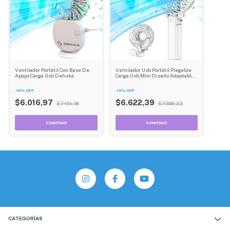
Ventilador Portátil Con Base De
Ventilador Usb Portátil Plegable
Apoyo Carga Usb Dehuka
Carga Usb Mini Diseño Adaptable
Dehuka
-
19
%
OFF
-
10
%
OFF
$6.016,97
$6.622,39
$7.451,36
$7.358,22
CATEGORÍAS