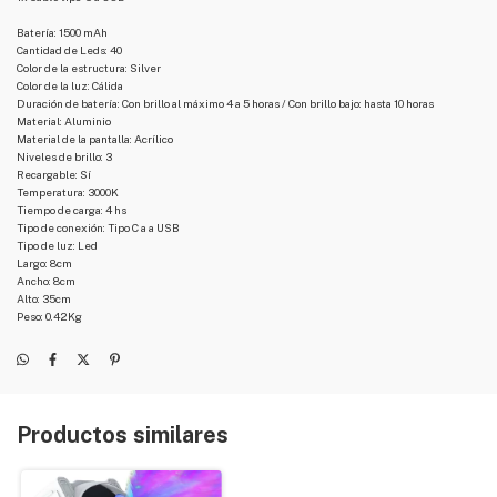
Batería: 1500 mAh
Cantidad de Leds: 40
Color de la estructura: Silver
Color de la luz: Cálida
Duración de batería: Con brillo al máximo 4 a 5 horas / Con brillo bajo: hasta 10 horas
Material: Aluminio
Material de la pantalla: Acrílico
Niveles de brillo: 3
Recargable: Sí
Temperatura: 3000K
Tiempo de carga: 4 hs
Tipo de conexión: Tipo C a a USB
Tipo de luz: Led
Largo: 8cm
Ancho: 8cm
Alto: 35cm
Peso: 0.42Kg
Productos similares