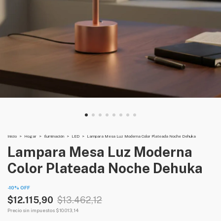
Inicio
>
Hogar
>
Iluminación
>
LED
>
Lampara Mesa Luz Moderna Color Plateada Noche Dehuka
Lampara Mesa Luz Moderna
Color Plateada Noche Dehuka
-
10
%
OFF
$12.115,90
$13.462,12
Precio sin impuestos
$10.013,14