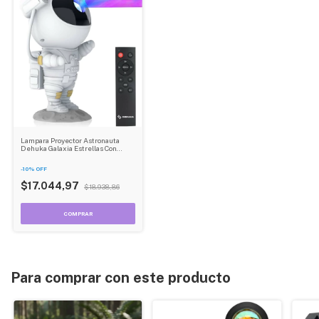
Lampara Proyector Astronauta
Dehuka Galaxia Estrellas Con
Control Remoto
-
10
%
OFF
$17.044,97
$18.938,86
Para comprar con este producto