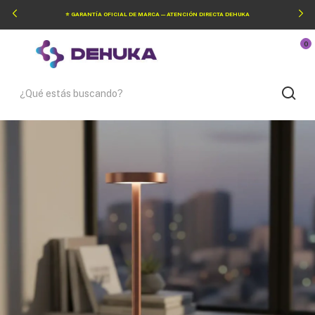
🚚 ENVÍOS A TODO EL PAÍS — SIN LÍMITE DE ZONA
0