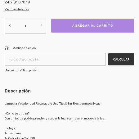
24
x
$1.070,19
Ver más detalles
CAMBIAR CP
Entregas para el CP:
Medios de envío
CALCULAR
No sé mi código postal
Descripción
Lampara Velador Led Recargable Usb Táctil Bar Restaurantes Hogar
¿Cómo se utiliza?
Con un toque podés prender y apagar la luz y cambiar el modo de la luz.
Incluye:
1x Lámpara
1x Cable tipo-C a USB