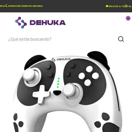
🚚 ENVÍOS A TODO EL PAÍS — SIN LÍMITE DE ZONA
0