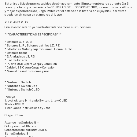
Batería de litio de gran capacidad de almacenamiento. Simplemente carga durante 2 a 3
horas que te proporcionará de 8 a 10 HORAS DE JUEGO CONTINUO, momentos maravillosos
y mejor experiencia de juego. Podés ver el estado de la batería en el joystick, asi evitas
quedarte sin carga en el medio del juego
PLUG AND PLAY
Con solo conectarlo ya puede disfrutar de todas sus funciones
***CARACTERÍSTICAS ESPECÍFICAS***
* Botones X, Y, A, B
* Botones L, R ; Botones gatillos LZ, RZ
* 5 Botones: Subir y bajar volumen, Home, Turbo
* Botones flecha
* 2 Analogicos L3, R3
* Led de batería
* Puerto USB C para Carga y Conexión
* Cable USB C para Carga y Conexión
* Manual de instrucciones y uso
* Nintendo Switch
* Nintendo Switch Lite
* Nintendo Switch OLED
Incluye:
1 Joystick para Nintendo Switch, Lite y OLED
1 Cable USB C
1 Manual de instrucciones y usos
Origen: China
Alcance inalámbrico: 8 m
Color principal: Blanco
Conectores de entrada: USB-C
Es inalámbrico: Sí
Tiempo de carga: 2 hs