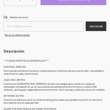
CAMBIAR CP
Entregas para el CP:
Medios de envío
CALCULAR
No sé mi código postal
Descripción
***CARACTERÍSTICAS GENERALES***
CONTROL PRECISO
Este mando combina funciones revolucionarias mientras conserva precisión, comodidad y
exactitud en cada movimiento.
JUGÁ SIN LÍMITES
Cuenta con CONEXIÓN INALÁMBRICA de alta tecnología para usarlo en cualquier
ordenador o dispositivo; ya no necesitarás de aplicaciones de terceros ni cable USB.
Además, posee gran capacidad antiinterferente, fácil manejo y señal de conexión estable.
BOTONES EXTRA
Cuenta con botones extra en el dorso del joystick para que puedas exprimir al máximo y
des todo de vos en cada partida.
DIVERTITE POR HORAS DE JUEGO CONTINUO