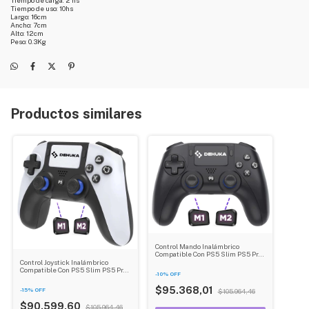
Tiempo de uso: 10hs
Largo: 16cm
Ancho: 7cm
Alto: 12cm
Peso: 0.3Kg
Productos similares
Control Mando Inalámbrico
Compatible Con PS5 Slim PS5 Pro
Pc Gamer Inalambrico Usb Dehuka
Control Joystick Inalámbrico
Compatible Con PS5 Slim PS5 Pro
-
10
%
OFF
Pc Gamer Inalambrico Usb Dehuka
$95.368,01
-
15
%
OFF
$105.964,46
$90.599,60
$105.964,46