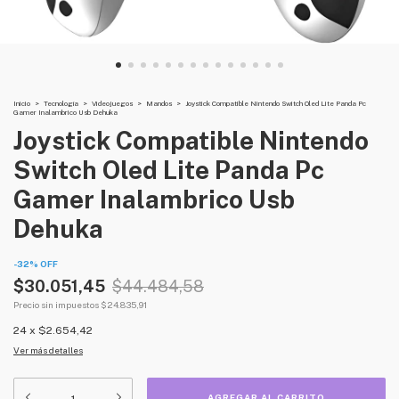
Inicio
>
Tecnología
>
Videojuegos
>
Mandos
>
Joystick Compatible Nintendo Switch Oled Lite Panda Pc
Gamer Inalambrico Usb Dehuka
Joystick Compatible Nintendo
Switch Oled Lite Panda Pc
Gamer Inalambrico Usb
Dehuka
-
32
%
OFF
$30.051,45
$44.484,58
Precio sin impuestos
$24.835,91
24
x
$2.654,42
Ver más detalles