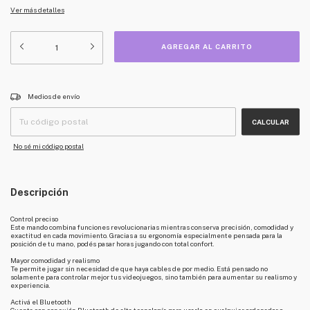
Ver más detalles
CAMBIAR CP
Entregas para el CP:
Medios de envío
CALCULAR
No sé mi código postal
Descripción
Control preciso
Este mando combina funciones revolucionarias mientras conserva precisión, comodidad y
exactitud en cada movimiento. Gracias a su ergonomía especialmente pensada para la
posición de tu mano, podés pasar horas jugando con total confort.
Mayor comodidad y realismo
Te permite jugar sin necesidad de que haya cables de por medio. Está pensado no
solamente para controlar mejor tus videojuegos, sino también para aumentar su realismo y
experiencia.
Activá el Bluetooth