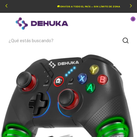
🚚 ENVÍOS A TODO EL PAÍS — SIN LÍMITE DE ZONA
0