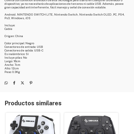
Cuenta con conexión Bluetooth de alta tecnología para usarlo en cualquier ordenador o
dispositivo; ya no necesitarás de aplicaciones de terceros ni cable USB. Además, posee
gran capacidad antiinterferente, fácil manejo y señal de conexión estable.
Android, NINTENDO SWITCH LITE, Nintendo Switch, Nintendo Switch OLED, PC, PS4,
Ps3, Windows, iOS
Incluye:
Cable
Origen: China
Color principal: Negro
Conectores de entrada: USB
Conectores de salida: USB-C
Es inalámbrico: Sí
Incluye pilas: No
Largo: 16cm
Ancho: 7cm
Alto: 12cm
Peso: 0.3Kg
Productos similares