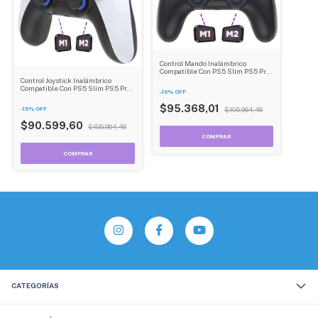
Control Mando Inalámbrico
Compatible Con PS5 Slim PS5 Pro
Pc Gamer Inalambrico Usb Dehuka
Control Joystick Inalámbrico
Compatible Con PS5 Slim PS5 Pro
-
10
%
OFF
Pc Gamer Inalambrico Usb Dehuka
$95.368,01
-
15
%
OFF
$105.964,46
$90.599,60
$105.964,46
COMPRAR
CATEGORÍAS