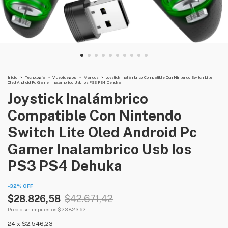
Inicio
>
Tecnología
>
Videojuegos
>
Mandos
>
Joystick Inalámbrico Compatible Con Nintendo Switch Lite
Oled Android Pc Gamer Inalambrico Usb Ios PS3 PS4 Dehuka
Joystick Inalámbrico
Compatible Con Nintendo
Switch Lite Oled Android Pc
Gamer Inalambrico Usb Ios
PS3 PS4 Dehuka
-
32
%
OFF
$28.826,58
$42.671,42
Precio sin impuestos
$23.823,62
24
x
$2.546,23