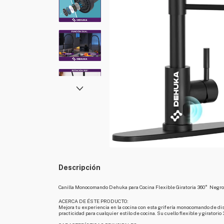
Descripción
Canilla Monocomando Dehuka para Cocina Flexible Giratoria 360°  Negr
ACERCA DE ÉSTE PRODUCTO:
Mejora tu experiencia en la cocina con esta grifería monocomando de dis
practicidad para cualquier estilo de cocina. Su cuello flexible y giratori