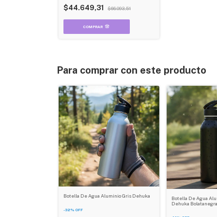
$44.649,31
$66.093,51
Para comprar con este producto
Botella De Agua Aluminio Gris Dehuka
Botella De Agua Al
Dehuka Bolatanegra
-
32
%
OFF