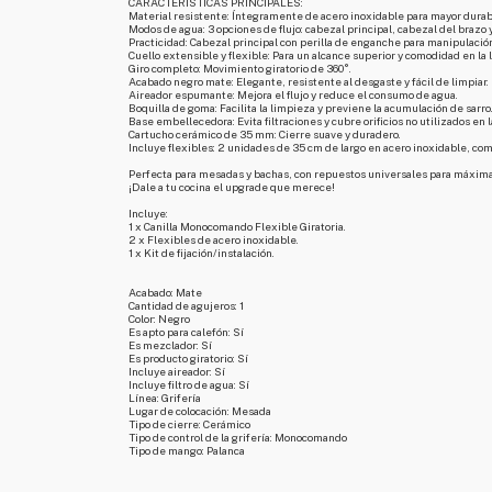
CARACTERÍSTICAS PRINCIPALES:
Material resistente: Íntegramente de acero inoxidable para mayor durab
Modos de agua: 3 opciones de flujo: cabezal principal, cabezal del braz
Practicidad: Cabezal principal con perilla de enganche para manipulació
Cuello extensible y flexible: Para un alcance superior y comodidad en la 
Giro completo: Movimiento giratorio de 360°.
Acabado negro mate: Elegante, resistente al desgaste y fácil de limpiar.
Aireador espumante: Mejora el flujo y reduce el consumo de agua.
Boquilla de goma: Facilita la limpieza y previene la acumulación de sarro
Base embellecedora: Evita filtraciones y cubre orificios no utilizados en 
Cartucho cerámico de 35 mm: Cierre suave y duradero.
Incluye flexibles: 2 unidades de 35 cm de largo en acero inoxidable, com
Perfecta para mesadas y bachas, con repuestos universales para máxima 
¡Dale a tu cocina el upgrade que merece!
Incluye:
1 x Canilla Monocomando Flexible Giratoria.
2 x Flexibles de acero inoxidable.
1 x Kit de fijación/instalación.
Acabado: Mate
Cantidad de agujeros: 1
Color: Negro
Es apto para calefón: Sí
Es mezclador: Sí
Es producto giratorio: Sí
Incluye aireador: Sí
Incluye filtro de agua: Sí
Línea: Grifería
Lugar de colocación: Mesada
Tipo de cierre: Cerámico
Tipo de control de la grifería: Monocomando
Tipo de mango: Palanca