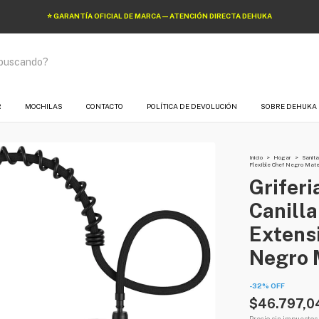
⭐ GARANTÍA OFICIAL DE MARCA — ATENCIÓN DIRECTA DEHUKA
R
MOCHILAS
CONTACTO
POLÍTICA DE DEVOLUCIÓN
SOBRE DEHUKA
Inicio
>
Hogar
>
Sanita
Flexible Chef Negro Mat
Griferi
Canill
Extensi
Negro 
-
32
%
OFF
$46.797,0
Precio sin impuestos