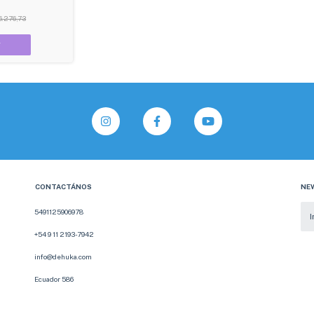
6.276,73
CONTACTÁNOS
NE
5491125906978
+54 9 11 2193-7942
info@dehuka.com
Ecuador 586