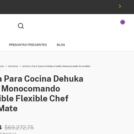
0
¡Hola!
Iniciá sesión
O podés registrarte
PREGUNTAS FRECUENTES
BLOG
rios
>
Griferías
>
Griferia Para Cocina Dehuka Canilla Monocomando Extensible
e
a Para Cocina Dehuka
a Monocomando
ble Flexible Chef
Mate
4
$69.272,75
$38.675,24