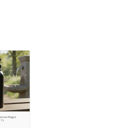
uminio Negro
 1 L