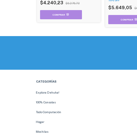
-
10
%
OFF
$4.240,23
$6.276,73
$5.649,05
$
CATEGORÍAS
Explora Dehuka!
100% Consolas
Todo Computación
Hogar
Mochilas