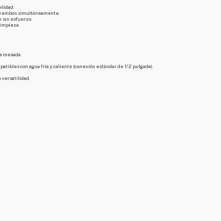
ilidad.
o y ambos simultáneamente.
n sin esfuerzo.
limpieza.
.
la mesada.
patibles con agua fría y caliente (conexión estándar de 1/2 pulgada).
versatilidad.