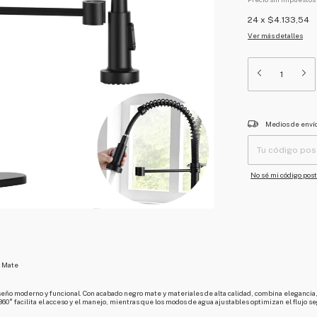
24
x
$4.133,54
Ver más detalles
Entregas para el CP:
Medios de enví
No sé mi código post
o Mate
eño moderno y funcional. Con acabado negro mate y materiales de alta calidad, combina elegancia,
o 360° facilita el acceso y el manejo, mientras que los modos de agua ajustables optimizan el flujo 