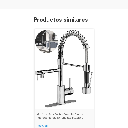
Productos similares
Griferia Para Cocina Dehuka Canilla
Monocomando Extensible Flexible
Cromada
-
32
%
OFF