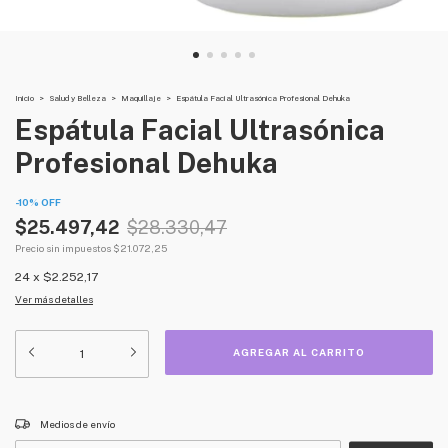
Inicio
>
Salud y Belleza
>
Maquillaje
>
Espátula Facial Ultrasónica Profesional Dehuka
Espátula Facial Ultrasónica
Profesional Dehuka
-
10
%
OFF
$25.497,42
$28.330,47
Precio sin impuestos
$21.072,25
24
x
$2.252,17
Ver más detalles
CAMBIAR CP
Entregas para el CP:
Medios de envío