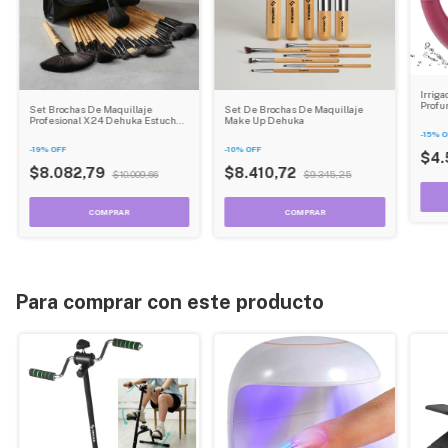
Irrig
Profu
Set Brochas De Maquillaje
Set De Brochas De Maquillaje
Asmát
Profesional X24 Dehuka Estuche
Make Up Dehuka
Color Negro
-
15
%
O
-
19
%
OFF
-
10
%
OFF
$4.
$8.082,79
$8.410,72
$10.009,66
$9.345,25
Para comprar con este producto