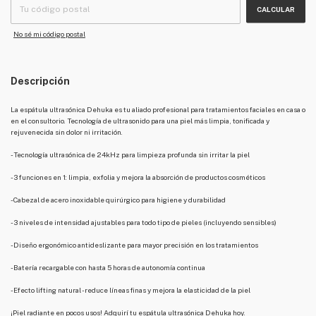
CALCULAR
No sé mi código postal
Descripción
La espátula ultrasónica Dehuka es tu aliado profesional para tratamientos faciales en casa o
en el consultorio. Tecnología de ultrasonido para una piel más limpia, tonificada y
rejuvenecida sin dolor ni irritación.
- Tecnología ultrasónica de 24kHz para limpieza profunda sin irritar la piel
- 3 funciones en 1: limpia, exfolia y mejora la absorción de productos cosméticos
- Cabezal de acero inoxidable quirúrgico para higiene y durabilidad
- 3 niveles de intensidad ajustables para todo tipo de pieles (incluyendo sensibles)
- Diseño ergonómico antideslizante para mayor precisión en los tratamientos
- Batería recargable con hasta 5 horas de autonomía continua
- Efecto lifting natural - reduce líneas finas y mejora la elasticidad de la piel
¡Piel radiante en pocos usos! Adquirí tu espátula ultrasónica Dehuka hoy.